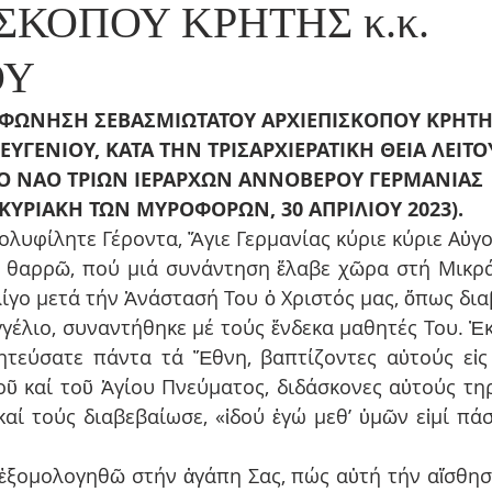
ΣΚΟΠΟΥ ΚΡΗΤΗΣ κ.κ.
ΟΥ
ΦΩΝΗΣΗ ΣΕΒΑΣΜΙΩΤΑΤΟΥ ΑΡΧΙΕΠΙΣΚΟΠΟΥ ΚΡΗΤ
ΡΟ ΝΑΟ ΤΡΙΩΝ ΙΕΡΑΡΧΩΝ ΑΝΝΟΒΕΡΟΥ ΓΕΡΜΑΝΙΑΣ
 (ΚΥΡΙΑΚΗ ΤΩΝ ΜΥΡΟΦΟΡΩΝ, 30 ΑΠΡΙΛΙΟΥ 2023).
λυφίλητε Γέροντα, Ἅγιε Γερμανίας κύριε κύριε Αὐγο
ν θαρρῶ, πού μιά συνάντηση ἔλαβε χῶρα στή Μικρά 
λίγο μετά τήν Ἀνάστασή Του ὁ Χριστός μας, ὅπως δια
έλιο, συναντήθηκε μέ τούς ἕνδεκα μαθητές Του. Ἐκεῖ
τεύσατε πάντα τά Ἔθνη, βαπτίζοντες αὐτούς εἰς 
οῦ καί τοῦ Ἁγίου Πνεύματος, διδάσκονες αὐτούς τηρ
καί τούς διαβεβαίωσε, «ἰδού ἐγώ μεθ’ ὑμῶν εἰμί πάσ
ἐξομολογηθῶ στήν ἀγάπη Σας, πώς αὐτή τήν αἴσθηση 