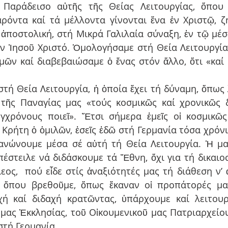
Παράδεισο αὐτῆς τῆς Θείας Λειτουργίας, ὅπου 
ρόντα καί τά μέλλοντα γίνονται ἕνα ἐν Χριστῷ, ζ
ἀποστολική, στή Μικρά Γαλιλαία σύναξη, ἐν τῷ μέσῳ
όν Ἰησοῦ Χριστό. Ὁμολογήσαμε στή Θεία Λειτουργία, 
μῶν καί διαβεβαιώσαμε ὁ ἕνας στόν ἄλλο, ὅτι «καί ἦ
στή Θεία Λειτουργία, ἡ ὁποία ἔχει τή δύναμη, ὅπως λ
τῆς Παναγίας μας «τούς κοσμικῶς καί χρονικῶς δ
χρόνους ποιεῖ». Ἔτσι σήμερα ἐμεῖς οἱ κοσμικῶς 
Κρήτη ὁ ὁμιλῶν, ἐσεῖς ἐδῶ στή Γερμανία τόσα χρόνια
ανώνουμε μέσα σέ αὐτή τή Θεία Λειτουργία. Ἡ μα
έστειλε νά διδάσκουμε τά Ἔθνη, ὄχι για τή δικαιοσ
εος,  πού εἶδε στίς ἀναξιότητές μας τή διάθεση ν’
 ὅπου βρεθοῦμε, ὅπως ἔκαναν οἱ προπάτορές μας
χή καί διδαχή κρατῶντας, ὑπάρχουμε καί λειτουρ
ας Ἐκκλησίας, τοῦ Οἰκουμενικοῦ μας Πατριαρχείου, 
στή Γερμανία.