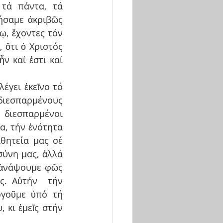
τά πάντα, τά 
ήσαμε ἀκριβῶς 
, ἔχοντες τόν 
ὅτι ὁ Χριστός 
ν καί ἐστι καί 
έγει ἐκεῖνο τό 
ιεσπαρμένους 
διεσπαρμένοι 
, τήν ἑνότητα 
θητεία μας σέ 
ύνη μας, ἀλλά 
 ἀνάψουμε φῶς 
. Αὐτήν  τήν 
γοῦμε ὑπό τή 
κι ἐμεῖς στήν 