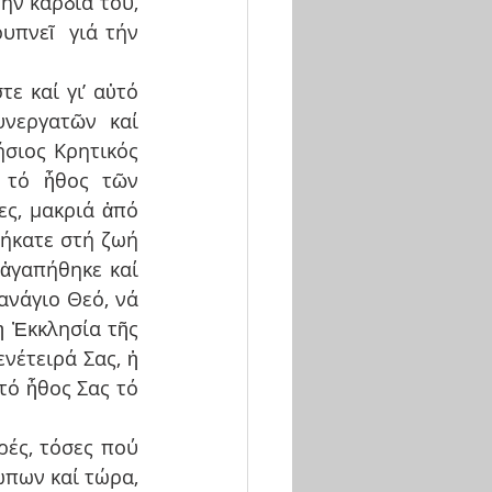
ήν καρδιά του, 
πνεῖ  γιά τήν 
ε καί γι’ αὐτό 
νεργατῶν καί 
σιος Κρητικός 
 τό ἦθος τῶν 
ς, μακριά ἀπό 
ήκατε στή ζωή 
 ἀγαπήθηκε καί 
νάγιο Θεό, νά 
 Ἐκκλησία τῆς 
νέτειρά Σας, ἡ 
τό ἦθος Σας τό 
ές, τόσες πού 
ώπων καί τώρα, 