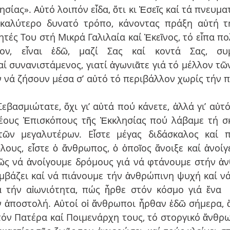
ίας». Αὐτό λοιπόν εἶδα, ὅτι κι Ἐσεῖς καί τά πνευματ
 καλύτερο δυνατό τρόπο, κάνοντας πράξη αὐτή τή
τές Του στή Μικρά Γαλιλαία καί Ἐκεῖνος, τό εἶπα πο
ν, εἶναι ἐδῶ, μαζί Σας καί κοντά Σας, συμπ
ί συνανιστάμενος, γιατί ἀγωνιᾶτε γιά τό μέλλον τῶν
 νά ζήσουν μέσα σ’ αὐτό τό περιβάλλον χωρίς τήν π
βασμιώτατε, ὄχι γι’ αὐτά πού κάνετε, ἀλλά γι’ αὐτό 
έους Ἐπισκόπους τῆς Ἐκκλησίας πού λάβαμε τή σκ
τῶν μεγαλυτέρων. Εἶστε μέγας διδάσκαλος καί πα
ὅλους, εἶστε ὁ ἄνθρωπος, ὁ ὁποῖος ἄνοιξε καί ἀνοίγ
 πῶς νά ἀνοίγουμε δρόμους γιά νά φτάνουμε στήν ἀ
μβάζει καί νά πιάνουμε τήν ἀνθρώπινη ψυχή καί νά 
ά τήν αἰωνιότητα, πώς ἦρθε στόν κόσμο γιά ἕνα  
 ἀποστολή. Αὐτοί οἱ ἄνθρωποι ἦρθαν ἐδῶ σήμερα, ὄχ
τόν Πατέρα καί Ποιμενάρχη τους, τό στοργικό ἄνθρωπ