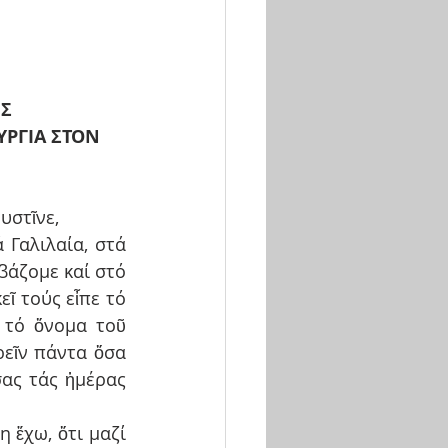
ΗΣ
υστῖνε,
Γαλιλαία, στά 
βάζομε καί στό 
 τούς εἶπε τό 
τό ὄνομα τοῦ 
εῖν πάντα ὅσα 
ας τάς ἡμέρας 
ἔχω, ὅτι μαζί 