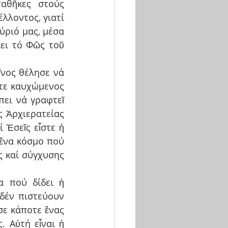
αθῆκες στούς 
λοντος, γιατί 
ριό μας, μέσα 
ει τό Φῶς τοῦ 
νος θέλησε νά 
τε καυχώμενος 
ει νά γραφτεῖ 
 Ἀρχιερατείας 
 Ἐσεῖς εἶστε ἡ 
ἕνα κόσμο πού 
 καί σύγχυσης 
 πού δίδει ἡ 
έν πιστεύουν 
ε κάποτε ἕνας 
 Αὐτή εἶναι ἡ 