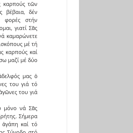
ς καρπούς τῶν 
 βέβαια, δέν 
ς φορές στήν 
αι, γιατί Σᾶς 
νά καμαρώνετε 
σκόπους μέ τή 
ς καρπούς καί 
σω μαζί μέ δύο 
ἀδελφός μας ὁ 
ες του γιά τό 
ἀγῶνες του γιά 
 μόνο νά Σᾶς 
ρήτης. Σήμερα 
 ἀγάπη καί τό 
ς Σύνοδο στό 