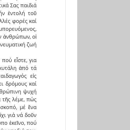
ικά Σας παιδιά 
ν ἐντολή τοῦ 
λλές φορές καί 
ορευόμενος, 
 ἀνθρώπων, οἱ 
νευματική ζωή 
πού εἶστε, για 
υτάλη ἀπό τά 
ιδαγωγός εἰς 
ει δρόμους καί 
νθρώπινη ψυχή 
τῆς λέμε, πώς 
σκοπό, μέ ἕνα 
ι γιά νά δοῦν 
ο ἐκεῖνο, πού 