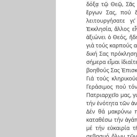
δόξᾳ τῷ Θεῷ, Σᾶς 
ἔργων Σας, πού δέ
λειτουργήσατε γι
Ἐκκλησία, ἄλλος εἶ
ἀξιώνει ὁ Θεός, ἤδ
γιά τούς καρπούς α
δική Σας πρόκληση
σήμερα εἶμαι ἰδιαί
βοηθούς Σας Ἐπισκό
Γιά τούς κληρικού
Γεράσιμος πού τόν
Πατριαρχεῖο μας, γ
τήν ἑνότητα τῶν ἀν
Δέν θά μακρύνω π
καταθέσω τήν ἀγάπ
μέ τήν εὐκαιρία τ
σεβασμό ὅλων τῶν