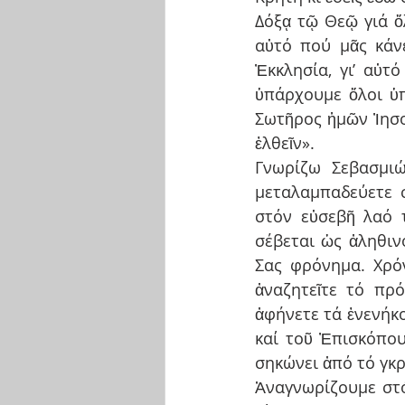
Δόξᾳ τῷ Θεῷ γιά ὅλα
αὐτό πού μᾶς κάνε
Ἐκκλησία, γι’ αὐτ
ὑπάρχουμε ὅλοι ὑπ
Σωτῆρος ἡμῶν Ἰησοῦ
ἐλθεῖν».
Γνωρίζω Σεβασμιώ
μεταλαμπαδεύετε 
στόν εὐσεβῆ λαό 
σέβεται ὡς ἀληθιν
Σας φρόνημα. Χρόν
ἀναζητεῖτε τό πρ
ἀφήνετε τά ἐνενήκον
καί τοῦ Ἐπισκόπου
σηκώνει ἀπό τό γκρ
Ἀναγνωρίζουμε στό