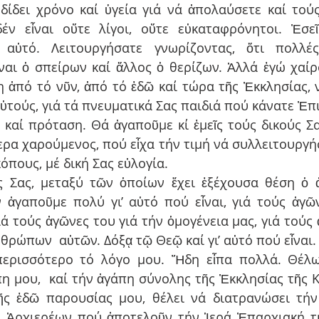
δίδει χρόνο καί ὑγεία γιά νά ἀπολαύσετε καί τού
ν εἶναι οὔτε λίγοι, οὔτε εὐκαταφρόνητοι. Ἐσεῖς
’ αὐτό. Λειτουργήσατε γνωρίζοντας, ὅτι πολλέ
ναι ὁ σπείρων καί ἄλλος ὁ θερίζων. Ἀλλά ἐγώ χαίρομ
η ἀπό τό νῦν, ἀπό τό ἐδῶ καί τώρα τῆς Ἐκκλησίας, 
ὐτούς, γιά τά πνευματικά Σας παιδιά πού κάνατε Ἐπι
 καί πρόταση. Θά ἀγαποῦμε κί ἐμεῖς τούς δικούς Σα
τερα χαρούμενος, πού εἶχα τήν τιμή νά συλλειτουργή
πους, μέ δική Σας εὐλογία.
ς Σας, μεταξύ τῶν ὁποίων ἔχει ἐξέχουσα θέση ὁ 
 ἀγαποῦμε πολύ γι’ αὐτό πού εἶναι, γιά τούς ἀγῶν
ιά τούς ἀγῶνες του γιά τήν ὁμογένεια μας, γιά τούς 
θρώπων  αὐτῶν. Δόξᾳ τῷ Θεῷ καί γι’ αὐτό πού εἶναι.
ερισσότερο τό λόγο μου. Ἤδη εἶπα πολλά. Θέλω
η μου,  καί τήν ἀγάπη σύνολης τῆς Ἐκκλησίας τῆς Κ
ῆς ἐδῶ παρουσίας μου, θέλει νά διατρανώσει τήν
 Ἀρχιερέων πού ἀποτελοῦν τήν Ἱερά Ἐπαρχιακή τη