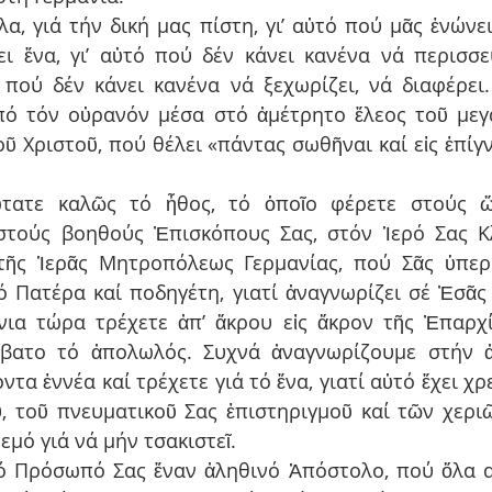
, γιά τήν δική μας πίστη, γι’ αὐτό πού μᾶς ἑνώνει, 
ι ἕνα, γι’ αὐτό πού δέν κάνει κανένα νά περισσε
ό πού δέν κάνει κανένα νά ξεχωρίζει, νά διαφέρει
ό τόν οὐρανόν μέσα στό ἀμέτρητο ἔλεος τοῦ μεγά
 Χριστοῦ, πού θέλει «πάντας σωθῆναι καί εἰς ἐπίγν
τατε καλῶς τό ἦθος, τό ὁποῖο φέρετε στούς ὤ
στούς βοηθούς Ἐπισκόπους Σας, στόν Ἱερό Σας Κλ
τῆς Ἱερᾶς Μητροπόλεως Γερμανίας, πού Σᾶς ὑπερα
ό Πατέρα καί ποδηγέτη, γιατί ἀναγνωρίζει σέ Ἐσᾶς 
ια τώρα τρέχετε ἀπ’ ἄκρου εἰς ἄκρον τῆς Ἐπαρχί
όβατο τό ἀπολωλός. Συχνά ἀναγνωρίζουμε στήν ἀγ
τα ἐννέα καί τρέχετε γιά τό ἕνα, γιατί αὐτό ἔχει χρ
, τοῦ πνευματικοῦ Σας ἐπιστηριγμοῦ καί τῶν χεριῶ
εμό γιά νά μήν τσακιστεῖ.
 Πρόσωπό Σας ἕναν ἀληθινό Ἀπόστολο, πού ὅλα αὐ