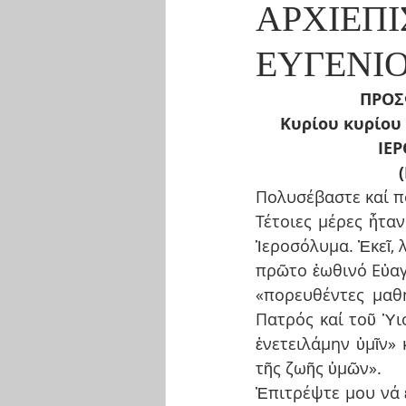
ΑΡΧΙΕΠΙ
ΕΥΓΕΝΙ
ΠΡΟΣ
 Κυρίου κυρίου ΕΥΓΕΝΙΟΥ, ΚΑΤΑ ΤΗΝ ΤΡΙΣΑΡΧΙΕΡΑΤΙΚΗ ΘΕΙΑ ΛΕΙΤΟΥΡΓΙΑ ΣΤΟΝ 
ΙΕ
Πολυσέβαστε καί πο
Τέτοιες μέρες ἦτα
Ἱεροσόλυμα. Ἐκεῖ, 
πρῶτο ἑωθινό Εὐαγγ
«πορευθέντες μαθη
Πατρός καί τοῦ Ὑι
ἐνετειλάμην ὑμῖν» 
τῆς ζωῆς ὑμῶν».
Ἐπιτρέψτε μου νά 