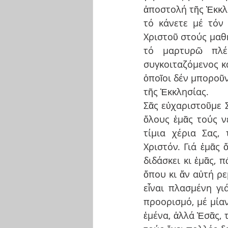
ἀποστολή τῆς Ἐκκλησ
τό κάνετε μέ τόν
Χριστοῦ στούς μαθη
τό μαρτυρῶ πλέο
συγκοιταζόμενος κα
ὁποῖοι δέν μποροῦν
τῆς Ἐκκλησίας.
Σᾶς εὐχαριστοῦμε Σε
ὅλους ἐμᾶς τούς ν
τίμια χέρια Σας, 
Χριστόν. Γιά ἐμᾶς 
διδάσκει κι ἐμᾶς,
ὅπου κι ἄν αὐτή ρε
εἶναι πλασμένη γι
προορισμό, μέ μίαν
ἐμένα, ἀλλά Ἐσᾶς, 