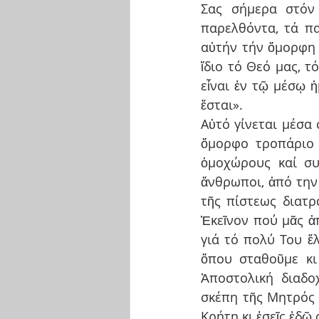
Σας σήμερα στόν 
παρελθόντα, τά πα
αὐτήν τήν ὄμορφη 
ἴδιο τό Θεό μας, τ
εἶναι ἐν τῷ μέσῳ ἡ
ἔσται».
Αὐτό γίνεται μέσα 
ὄμορφο τροπάριο 
ὁμοχώρους καί συγ
ἄνθρωποι, ἀπό την 
τῆς πίστεως διατρ
Ἐκεῖνον πού μᾶς ἀπ
γιά τό πολύ Του ἔλ
ὅπου σταθοῦμε κι
Ἀποστολική διαδο
σκέπη τῆς Μητρός μ
Κρήτη κι ἐσεῖς ἐδῶ 