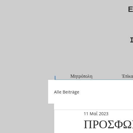
Ε
Μητρόπολη
Ἐπίκα
Alle Beiträge
11 Μαΐ 2023
ΠΡΟΣΦΩ