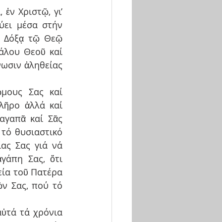
ἐν Χριστῷ, γι’ 
ύει μέσα στήν 
. Δόξᾳ τῷ Θεῷ 
λου Θεοῦ καί 
ωσιν ἀληθείας 
μους Σας καί 
ῆρο ἀλλά καί 
γαπᾶ καί Σᾶς 
τό θυσιαστικό 
ας Σας γιά νά 
άπη Σας, ὅτι 
εία τοῦ Πατέρα 
ν Σας, πού τό 
τά τά χρόνια 