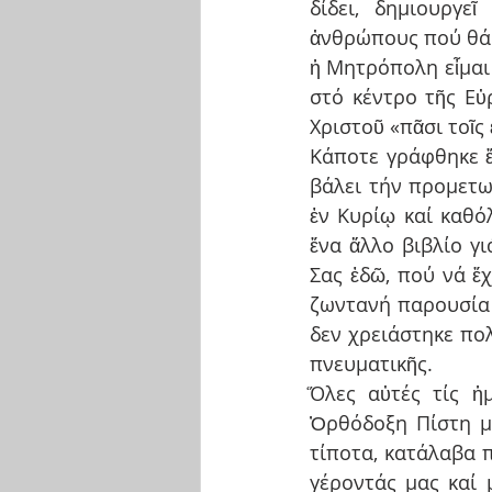
δίδει, δημιουργε
ἀνθρώπους πού θά 
ἡ Μητρόπολη εἶμαι 
στό κέντρο τῆς Εὐ
Χριστοῦ «πᾶσι τοῖς 
Κάποτε γράφθηκε ἕν
βάλει τήν προμετω
ἐν Κυρίῳ καί καθό
ἕνα ἄλλο βιβλίο γι
Σας ἐδῶ, πού νά ἔχ
ζωντανή παρουσία 
δεν χρειάστηκε πολ
πνευματικῆς.
Ὅλες αὐτές τίς ἡ
Ὀρθόδοξη Πίστη μ
τίποτα, κατάλαβα 
γέροντάς μας καί μ