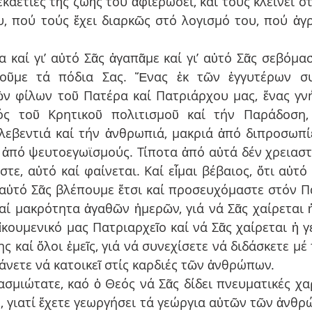
καετίες τῆς ζωῆς του ἀφιερώσει, καί τούς κλείνει στ
, πού τούς ἔχει διαρκῶς στό λογισμό του, πού ἀγρυ
 καί γι’ αὐτό Σᾶς ἀγαπᾶμε καί γι’ αὐτό Σᾶς σεβόμαστ
οῦμε τά πόδια Σας. Ἕνας ἐκ τῶν ἐγγυτέρων συ
νῶν φίλων τοῦ Πατέρα καί Πατριάρχου μας, ἕνας γνή
ός τοῦ Κρητικοῦ πολιτισμοῦ καί τήν Παράδοση,
λεβεντιά καί τήν ἀνθρωπιά, μακριά ἀπό διπροσωπίε
ά ἀπό ψευτοεγωϊσμούς. Τίποτα ἀπό αὐτά δέν χρειαστ
στε, αὐτό καί φαίνεται. Καί εἶμαι βέβαιος, ὅτι αὐτό
’ αὐτό Σᾶς βλέπουμε ἔτσι καί προσευχόμαστε στόν Πα
καί μακρότητα ἀγαθῶν ἡμερῶν, γιά νά Σᾶς χαίρεται ἡ
ἰκουμενικό μας Πατριαρχεῖο καί νά Σᾶς χαίρεται ἡ γε
 καί ὅλοι ἐμεῖς, γιά νά συνεχίσετε νά διδάσκετε μέ 
κάνετε νά κατοικεῖ στίς καρδιές τῶν ἀνθρώπων.
ασμιώτατε, καό ὁ Θεός νά Σᾶς δίδει πνευματικές χαρ
ε, γιατί ἔχετε γεωργήσει τά γεώργια αὐτῶν τῶν ἀνθρ