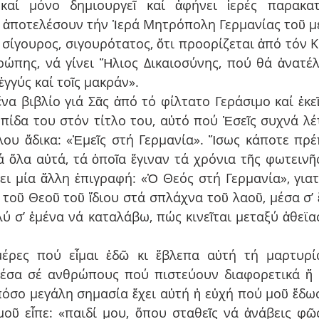
ῖ καί μόνο δημιουργεῖ καί ἀφήνει ἱερές παρακατ
ἀποτελέσουν τήν Ἱερά Μητρόπολη Γερμανίας τοῦ μέλ
σίγουρος, σιγουρότατος, ὅτι προορίζεται ἀπό τόν Κύ
ρώπης, νά γίνει Ἤλιος Δικαιοσύνης, πού θά ἀνατέλ
ἐγγύς καί τοῖς μακράν».
α βιβλίο γιά Σᾶς ἀπό τό φίλτατο Γεράσιμο καί ἐκεῖ
πίδα του στόν τίτλο του, αὐτό πού Ἐσεῖς συχνά λέ
λου ἄδικα: «Ἐμεῖς στή Γερμανία». Ἴσως κάποτε πρέπ
ά ὅλα αὐτά, τά ὁποῖα ἔγιναν τά χρόνια τῆς φωτεινῆς
ει μία ἄλλη ἐπιγραφή: «Ὁ Θεός στή Γερμανία», γιατί
τοῦ Θεοῦ τοῦ ἴδιου στά σπλάχνα τοῦ λαοῦ, μέσα σ’ 
ύ σ’ ἐμένα νά καταλάβω, πώς κινεῖται μεταξύ ἀθεϊας
μέρες πού εἶμαι ἐδῶ κι ἔβλεπα αὐτή τή μαρτυρία
έσα σέ ανθρώπους πού πιστεύουν διαφορετικά ἤ δ
πόσο μεγάλη σημασία ἔχει αὐτή ἡ εὐχή πού μοῦ ἔδωσ
οῦ εἶπε: «παιδί μου, ὅπου σταθεῖς νά ἀνάβεις φῶς.