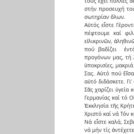
τούς ἔχει πολλές δε
στήν προσευχή του
σωτηρίαν ὅλων.
Αὐτός εἶστε Γέροντα
πέφτουμε καί φιλ
εἰλικρινῶν, ἀληθι
πού βαδίζει  ἐντ
προγόνων μας, τή 
ὑποκρισίες, μακρι
Σας. Αὐτό πού Εἴσα
αὐτό διδάσκετε. Γι
Σᾶς χαρίζει ὑγεία 
Γερμανίας καί τό Ο
Ἐκκλησία τῆς Κρήτης
Χριστό καί νά Τόν 
Νά εἶστε καλά, Σεβ
νά μήν τίς ἀντέχετ