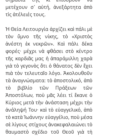
μετέχουν σ᾽ αὐτή, ἀνεξάρτητα ἀπὸ 
τὶς ἀτέλειές τους.
Ἡ Θεία Λειτουργία ἀρχίζει καὶ πάλι μὲ 
τὸν ὕμνο τῆς νίκης, τὸ «Χριστὸς 
ἀνέστη ἐκ νεκρῶν». Καὶ πάλι δέκα 
φορές· μέχρι νὰ φθάσει στὸ κέντρο 
τῆς καρδιᾶς μας ἡ ἀπαράμιλλη χαρὰ 
γιὰ τὸ γεγονὸς ὅτι ὁ θάνατος δὲν ἔχει 
πιὰ τὸν τελευταῖο λόγο. Ἀκολουθοῦν 
τὰ ἀναγνώσματα: τὸ ἀποστολικό, ἀπὸ 
τὸ βιβλίο τῶν Πράξεων τῶν 
Ἀποστόλων, ποὺ μᾶς λέει τί ἔκανε ὁ 
Κύριος μετὰ τὴν ἀνάσταση μέχρι τὴν 
ἀνάληψή Του· καὶ τὸ εὐαγγελικό, ἀπὸ 
τὸ κατὰ Ἰωάννην εὐαγγέλιο, ποὺ μέσα 
σὲ λίγους στίχους ἀνακεφαλαιώνει τὸ 
θαυμαστὸ σχέδιο τοῦ Θεοῦ γιὰ τὴ 