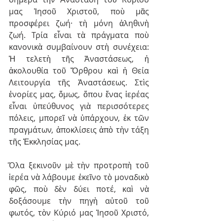
μας Ἰησοῦ Χριστοῦ, ποὺ μᾶς 
προσφέρει ζωή· τὴ μόνη ἀληθινὴ 
ζωή. Τρία εἶναι τὰ πράγματα ποὺ 
κανονικὰ συμβαίνουν στὴ συνέχεια: 
Ἡ τελετὴ τῆς Ἀναστάσεως, ἡ 
ἀκολουθία τοῦ Ὄρθρου καὶ ἡ Θεία 
Λειτουργία τῆς Ἀναστάσεως. Στὶς 
ἐνορίες μας, ὅμως, ὅπου ἕνας ἱερέας 
εἶναι ὑπεύθυνος γιὰ περισσότερες 
πόλεις, μπορεῖ νὰ ὑπάρχουν, ἐκ τῶν 
πραγμάτων, ἀποκλίσεις ἀπὸ τὴν τάξη 
τῆς Ἐκκλησίας μας.
Ὅλα ξεκινοῦν μὲ τὴν προτροπὴ τοῦ 
ἱερέα νὰ λάβουμε ἐκεῖνο τὸ μοναδικὸ 
φῶς, ποὺ δὲν δύει ποτέ, καὶ νὰ 
δοξάσουμε τὴν πηγὴ αὐτοῦ τοῦ 
φωτός, τὸν Κύριό μας Ἰησοῦ Χριστό, 