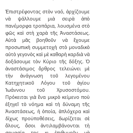
Ἐπιστρέφοντας στὸν ναό, ἀρχίζουμε 
νὰ ψάλλουμε μιὰ σειρὰ ἀπὸ 
πανέμορφα τροπάρια, λουσμένα στὸ 
φῶς καὶ στὴ χαρὰ τῆς Ἀναστάσεως. 
Αὐτὰ μᾶς βοηθοῦν νὰ ἔχουμε 
προσωπικὴ συμμετοχὴ στὸ μοναδικὸ 
αὐτὸ γεγονὸς καὶ μὲ καθαρὴ καρδιὰ νὰ 
δοξάσουμε τὸν Κύριο τῆς δόξης. Ὁ 
ἀναστάσιμος ὄρθρος τελειώνει μὲ 
τὴν ἀνάγνωση τοῦ λεγομένου 
Κατηχητικοῦ Λόγου τοῦ ἁγίου 
Ἰωάννου τοῦ Χρυσοστόμου. 
Πρόκειται γιὰ ἕνα μικρὸ κείμενο ποὺ 
ἐξηγεῖ τὸ νόημα καὶ τὴ δύναμη τῆς 
Ἀναστάσεως, ἡ ὁποία, ἁπλόχερα καὶ 
δίχως προϋποθέσεις, δωρίζεται σὲ 
ὅλους, ὅσοι ἀντιλαμβάνονται τὴ 
σημασία της κι ἐπιθυμοῦν νὰ 