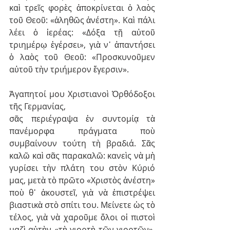
καὶ τρεῖς φορὲς ἀποκρίνεται ὁ λαὸς 
τοῦ Θεοῦ: «ἀληθῶς ἀνέστη». Καὶ πάλι 
λέει ὁ ἱερέας: «Δόξα τῇ αὐτοῦ 
τριημέρῳ ἐγέρσει», γιὰ ν᾽ ἀπαντήσει 
ὁ λαὸς τοῦ Θεοῦ: «Προσκυνοῦμεν 
αὐτοῦ τὴν τριήμερον ἔγερσιν».
Ἀγαπητοί μου Χριστιανοὶ Ὀρθόδοξοι 
τῆς Γερμανίας,
σᾶς περιέγραψα ἐν συντομίᾳ τὰ 
πανέμορφα πράγματα ποὺ 
συμβαίνουν τούτη τὴ βραδιά. Σᾶς 
καλῶ καὶ σᾶς παρακαλῶ: κανεὶς νὰ μὴ 
γυρίσει τὴν πλάτη του στὸν Κύριό 
μας, μετὰ τὸ πρῶτο «Χριστὸς ἀνέστη» 
ποὺ θ᾽ ἀκουστεῖ, γιὰ νὰ ἐπιστρέψει 
βιαστικὰ στὸ σπίτι του. Μείνετε ὡς τὸ 
τέλος, γιὰ νὰ χαροῦμε ὅλοι οἱ πιστοὶ 
μαζὶ αὐτὴν «τὴ γιορτὴ τῶν γιορτῶν». 