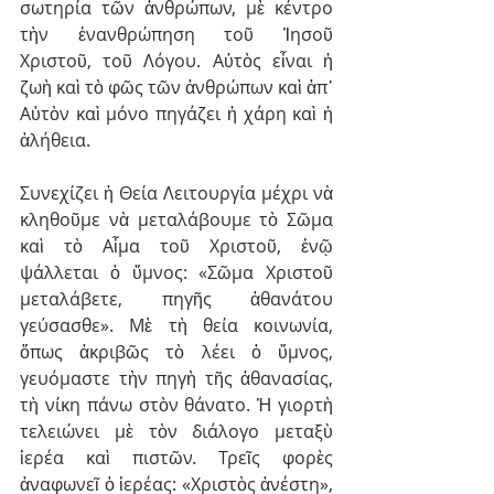
σωτηρία τῶν ἀνθρώπων, μὲ κέντρο 
τὴν ἐνανθρώπηση τοῦ Ἰησοῦ 
Χριστοῦ, τοῦ Λόγου. Αὐτὸς εἶναι ἡ 
ζωὴ καὶ τὸ φῶς τῶν ἀνθρώπων καὶ ἀπ᾽ 
Αὐτὸν καὶ μόνο πηγάζει ἡ χάρη καὶ ἡ 
ἀλήθεια.
Συνεχίζει ἡ Θεία Λειτουργία μέχρι νὰ 
κληθοῦμε νὰ μεταλάβουμε τὸ Σῶμα 
καὶ τὸ Αἷμα τοῦ Χριστοῦ, ἐνῷ 
ψάλλεται ὁ ὕμνος: «Σῶμα Χριστοῦ 
μεταλάβετε, πηγῆς ἀθανάτου 
γεύσασθε». Μὲ τὴ θεία κοινωνία, 
ὅπως ἀκριβῶς τὸ λέει ὁ ὕμνος, 
γευόμαστε τὴν πηγὴ τῆς ἀθανασίας, 
τὴ νίκη πάνω στὸν θάνατο. Ἡ γιορτὴ 
τελειώνει μὲ τὸν διάλογο μεταξὺ 
ἱερέα καὶ πιστῶν. Τρεῖς φορὲς 
ἀναφωνεῖ ὁ ἱερέας: «Χριστὸς ἀνέστη», 