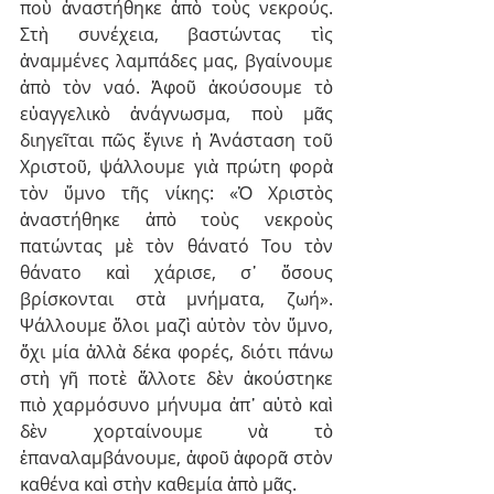
ποὺ ἀναστήθηκε ἀπὸ τοὺς νεκρούς. 
Στὴ συνέχεια, βαστώντας τὶς 
ἀναμμένες λαμπάδες μας, βγαίνουμε 
ἀπὸ τὸν ναό. Ἀφοῦ ἀκούσουμε τὸ 
εὐαγγελικὸ ἀνάγνωσμα, ποὺ μᾶς 
διηγεῖται πῶς ἔγινε ἡ Ἀνάσταση τοῦ 
Χριστοῦ, ψάλλουμε γιὰ πρώτη φορὰ 
τὸν ὕμνο τῆς νίκης: «Ὁ Χριστὸς 
ἀναστήθηκε ἀπὸ τοὺς νεκροὺς 
πατώντας μὲ τὸν θάνατό Του τὸν 
θάνατο καὶ χάρισε, σ᾽ ὅσους 
βρίσκονται στὰ μνήματα, ζωή». 
Ψάλλουμε ὅλοι μαζὶ αὐτὸν τὸν ὕμνο, 
ὄχι μία ἀλλὰ δέκα φορές, διότι πάνω 
στὴ γῆ ποτὲ ἄλλοτε δὲν ἀκούστηκε 
πιὸ χαρμόσυνο μήνυμα ἀπ᾽ αὐτὸ καὶ 
δὲν χορταίνουμε νὰ τὸ 
ἐπαναλαμβάνουμε, ἀφοῦ ἀφορᾶ στὸν 
καθένα καὶ στὴν καθεμία ἀπὸ μᾶς.