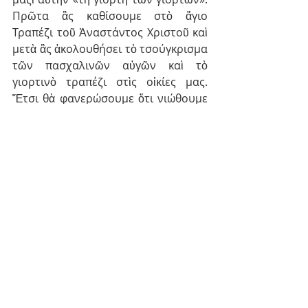
Πρῶτα ἂς καθίσουμε στὸ ἅγιο 
Τραπέζι τοῦ Ἀναστάντος Χριστοῦ καὶ 
μετὰ ἂς ἀκολουθήσει τὸ τσούγκρισμα 
τῶν πασχαλινῶν αὐγῶν καὶ τὸ 
γιορτινὸ τραπέζι στὶς οἰκίες μας. 
Ἔτσι θὰ φανερώσουμε ὅτι νιώθουμε 
τί ἀπίστευτο δῶρο μᾶς ἔκανε ὁ Θεός· 
ἔτσι θὰ εἶναι εὐλογημένο τὸ Πάσχα 
καὶ ὅλες οἱ μέρες τῆς ζωῆς μας. Τὸ 
εὔχομαι πατρικὰ σὲ ὅλους. Καλὴ 
ἀνάσταση!
Ὁ Μητροπολίτης σας
† ὁ Γερμανίας Αὐγουστῖνος