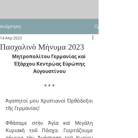
Ανάρτηση
14 Απρ 2023
Πασχαλινὸ Mήνυμα 2023
Mητροπολίτου Γερμανίας καὶ 
Ἐξάρχου Kεντρῴας Eὐρώπης
Aὐγουστίνου
* * *
Ἀγαπητοί μου Χριστιανοὶ Ὀρθόδοξοι 
τῆς Γερμανίας!
Φθάσαμε στὴν Ἁγία καὶ Μεγάλη 
Κυριακὴ τοῦ Πάσχα. Γιορτάζουμε 
σήμερα τὴν Ἀνάσταση τοῦ Κυρίου 