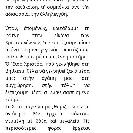
τὴν κατάκριση, τὴ συμπόνια· ἀντὶ τὴν 
ἀδιαφορία, τὴν ἀλληλεγγύη.
Ὅταν, ἑπομένως, κοιτάζουμε τὴ 
φάτνη στὴν εἰκόνα τῶν 
Χριστουγέννων, δὲν κοιτάζουμε πίσω 
σ᾽ ἕνα μακρινὸ γεγονός – κοιτάζουμε 
καὶ νιώθουμε μέσα μας ἕνα μυστήριο. 
Ὁ ἴδιος Χριστός, ποὺ γεννήθηκε στὴ 
Βηθλεέμ, θέλει νὰ γεννηθεῖ ξανὰ μέσα 
μας: στὴν ἀγάπη μας, στὴ 
συγχώρηση, στὴν τόλμη νὰ 
ἐλπίζουμε μέσα σ᾽ ἕναν σαστισμένο 
κόσμο.
Τὰ Χριστούγεννα μᾶς θυμίζουν πὼς ἡ 
ἁγιότητα δὲν ἔρχεται πάντοτε 
ντυμένη μὲ δόξα καὶ μεγαλεῖο. Τὶς 
περισσότερες φορὲς ἔρχεται 