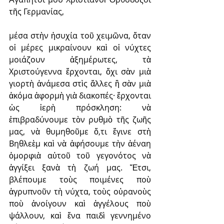
τῆς Γερμανίας,
μέσα στὴν ἡσυχία τοῦ χειμῶνα, ὅταν 
οἱ μέρες μικραίνουν καὶ οἱ νύχτες 
μοιάζουν ἀξημέρωτες, τὰ 
Χριστούγεννα ἔρχονται, ὄχι σὰν μιὰ 
γιορτὴ ἀνάμεσα στὶς ἄλλες ἢ σὰν μιὰ 
ἀκόμα ἀφορμὴ γιὰ διακοπές· ἔρχονται 
ὡς ἱερὴ πρόσκληση: νὰ 
ἐπιβραδύνουμε τὸν ρυθμὸ τῆς ζωῆς 
μας, νὰ θυμηθοῦμε ὅ,τι ἔγινε στὴ 
Βηθλεὲμ καὶ νὰ ἀφήσουμε τὴν ἀέναη 
ὀμορφιὰ αὐτοῦ τοῦ γεγονότος νὰ 
ἀγγίξει ξανὰ τὴ ζωή μας. Ἔτσι, 
βλέπουμε τοὺς ποιμένες ποὺ 
ἀγρυπνοῦν τὴ νύχτα, τοὺς οὐρανοὺς 
ποὺ ἀνοίγουν καὶ ἀγγέλους ποὺ 
ψάλλουν, καὶ ἕνα παιδὶ γεννημένο 