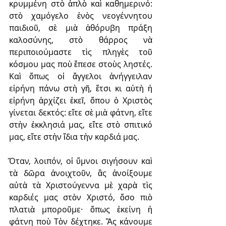
κρυμμένη στὸ ἁπλὸ καὶ καθημερινό: 
στὸ χαμόγελο ἑνὸς νεογέννητου 
παιδιοῦ, σὲ μιὰ ἀθόρυβη πράξη 
καλοσύνης, στὸ θάρρος νὰ 
περιποιούμαστε τὶς πληγὲς τοῦ 
κόσμου μας ποὺ ἔπεσε στοὺς ληστές. 
Καὶ ὅπως οἱ ἄγγελοι ἀνήγγειλαν 
εἰρήνη πάνω στὴ γῆ, ἔτσι κι αὐτὴ ἡ 
εἰρήνη ἀρχίζει ἐκεῖ, ὅπου ὁ Χριστὸς 
γίνεται δεκτός: εἴτε σὲ μιὰ φάτνη, εἴτε 
στὴν ἐκκλησιά μας, εἴτε στὸ σπιτικό 
μας, εἴτε στὴν ἴδια τὴν καρδιά μας.
Ὅταν, λοιπόν, οἱ ὕμνοι σιγήσουν καὶ 
τὰ δῶρα ἀνοιχτοῦν, ἂς ἀνοίξουμε 
αὐτὰ τὰ Χριστούγεννα μὲ χαρὰ τὶς 
καρδιές μας στὸν Χριστό, ὅσο πιὸ 
πλατιὰ μποροῦμε· ὅπως ἐκείνη ἡ 
φάτνη ποὺ Τὸν δέχτηκε. Ἂς κάνουμε 