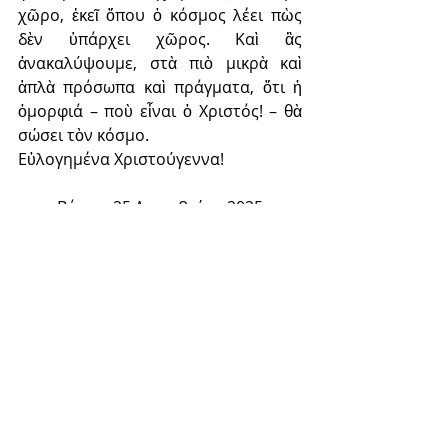
χῶρο, ἐκεῖ ὅπου ὁ κόσμος λέει πὼς 
δὲν ὑπάρχει χῶρος. Καὶ ἂς 
ἀνακαλύψουμε, στὰ πιὸ μικρὰ καὶ 
ἁπλὰ πρόσωπα καὶ πράγματα, ὅτι ἡ 
ὀμορφιά – ποὺ εἶναι ὁ Χριστός! – θὰ 
σώσει τὸν κόσμο.
Εὐλογημένα Χριστούγεννα!
Βόννη, 25 Δεκεμβρίου 2025
Ὁ Μητροπολίτης σας
+ ὁ Γερμανίας Αὐγουστῖνος
Πρόσφατες αναρτήσεις
Εμφάνιση όλων