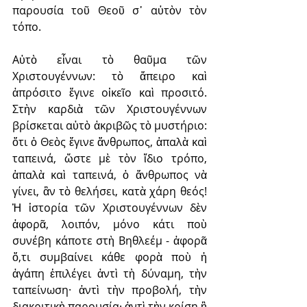
παρουσία τοῦ Θεοῦ σ᾽ αὐτὸν τὸν 
τόπο.
Αὐτὸ εἶναι τὸ θαῦμα τῶν 
Χριστουγέννων: τὸ ἄπειρο καὶ 
ἀπρόσιτο ἔγινε οἰκεῖο καὶ προσιτό. 
Στὴν καρδιὰ τῶν Χριστουγέννων 
βρίσκεται αὐτὸ ἀκριβῶς τὸ μυστήριο: 
ὅτι ὁ Θεὸς ἔγινε ἄνθρωπος, ἁπαλὰ καὶ 
ταπεινά, ὥστε μὲ τὸν ἴδιο τρόπο, 
ἁπαλὰ καὶ ταπεινά, ὁ ἄνθρωπος νὰ 
γίνει, ἂν τὸ θελήσει, κατὰ χάρη θεός! 
Ἡ ἱστορία τῶν Χριστουγέννων δὲν 
ἀφορᾶ, λοιπόν, μόνο κάτι ποὺ 
συνέβη κάποτε στὴ Βηθλεέμ - ἀφορᾶ 
ὅ,τι συμβαίνει κάθε φορὰ ποὺ ἡ 
ἀγάπη ἐπιλέγει ἀντὶ τὴ δύναμη, τὴν 
ταπείνωση· ἀντὶ τὴν προβολή, τὴν 
διακριτικὴ παρουσία· ἀντὶ τὴν κρίση ἢ 