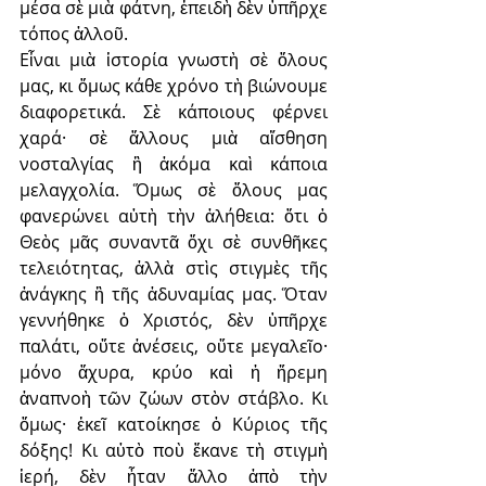
μέσα σὲ μιὰ φάτνη, ἐπειδὴ δὲν ὑπῆρχε 
τόπος ἀλλοῦ.
Εἶναι μιὰ ἱστορία γνωστὴ σὲ ὅλους 
μας, κι ὅμως κάθε χρόνο τὴ βιώνουμε 
διαφορετικά. Σὲ κάποιους φέρνει 
χαρά· σὲ ἄλλους μιὰ αἴσθηση 
νοσταλγίας ἢ ἀκόμα καὶ κάποια 
μελαγχολία. Ὅμως σὲ ὅλους μας 
φανερώνει αὐτὴ τὴν ἀλήθεια: ὅτι ὁ 
Θεὸς μᾶς συναντᾶ ὄχι σὲ συνθῆκες 
τελειότητας, ἀλλὰ στὶς στιγμὲς τῆς 
ἀνάγκης ἢ τῆς ἀδυναμίας μας. Ὅταν 
γεννήθηκε ὁ Χριστός, δὲν ὑπῆρχε 
παλάτι, οὔτε ἀνέσεις, οὔτε μεγαλεῖο· 
μόνο ἄχυρα, κρύο καὶ ἡ ἤρεμη 
ἀναπνοὴ τῶν ζώων στὸν στάβλο. Κι 
ὅμως· ἐκεῖ κατοίκησε ὁ Κύριος τῆς 
δόξης! Κι αὐτὸ ποὺ ἔκανε τὴ στιγμὴ 
ἱερή, δὲν ἦταν ἄλλο ἀπὸ τὴν 