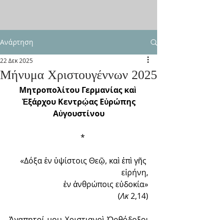
Ανάρτηση
22 Δεκ 2025
Μήνυμα Χριστουγέννων 2025
Μητροπολίτου Γερμανίας καὶ 
Ἐξάρχου Κεντρῴας Εὐρώπης
Αὐγουστίνου
  *
«Δόξα ἐν ὑψίστοις Θεῷ, καὶ ἐπὶ γῆς 
εἰρήνη,
ἐν ἀνθρώποις εὐδοκία»
(
Λκ
 2,14)
Ἀγαπητοί μου Χριστιανοὶ Ὀρθόδοξοι 