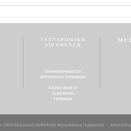
ΡΩΜΗΣ ΚΑΙ ΟΙΚΟΥΜΕΝΙΚΟΣ
Πάσχ
ΠΑΤΡΙΑΡΧΗΣ ΠΑΝΤΙ Τῼ
εὐγν
ΠΛΗΡΩΜΑΤΙ ΤΗΣ ΕΚΚΛΗΣΙΑΣ
χαρο
ΧΑΡΙΝ, ΕΙΡΗΝΗΝ ΚΑΙ EΛΕΟΣ
Κυρί
ΠΑΡΑ ΤΟΥ ΕΝΔΟΞΩΣ
κατα
ΤΑΧΥΔΡΟΜΙΚΗ
ΜΕ
ΑΝΑΣΤΑΝΤΟΣ ΧΡΙΣ
ΔΙΕΥΘΥΝΣΗ
ΕΛΛΗΝΟΟΡΘΟΔΟΞΗ
ΜΗΤΡΟΠΟΛΗ ΓΕΡΜΑΝΙΑΣ
2
P.O.BOX 30 05 55
53185 ΒΟΝΝ
ΓΕΡΜΑΝΙΑ
© 2020 Ελληνική Ορθόδοξη Μητρόπολη Γερμανίας - Αποτύπω