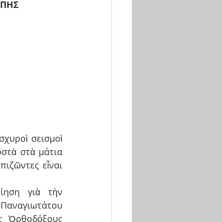
ΩΠΗΣ
σχυροὶ σεισμοὶ 
στὰ στὰ μάτια 
πιζῶντες εἶναι 
ηση γιὰ τὴν 
Παναγιωτάτου 
ς Ὀρθοδόξους 