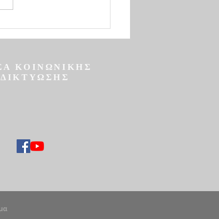
α πανήγυρη. Ὅποιος εἶναι
ώμων δοῦλος, ἂς εἰσέλθει
ύμενος στὴ χαρὰ τοῦ
ου του. Ὅποιος
πονήθηκεἀπὸ τὴ ν
ΣΑ ΚΟΙΝΩΝΙΚΗΣ
ΔΙΚΤΥΩΣΗΣ
μα