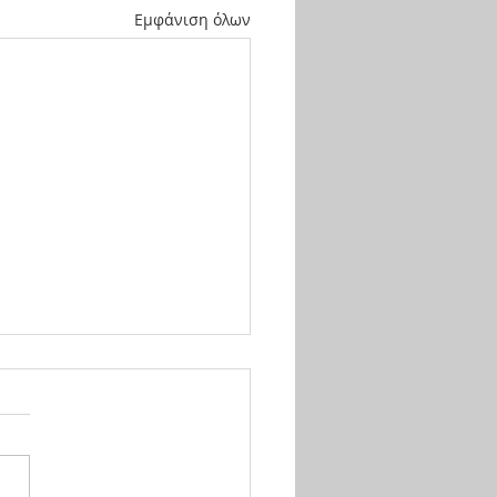
Εμφάνιση όλων
χητικὸς Λόγος Ἁγίου
νου Χρυσοστόμου
ς εἶναι εὐσεβὴς καὶ
θεος, ἂς ἀπολαύσει τὴν
 ἐτούτη καὶ λαμπρὴ τοῦ