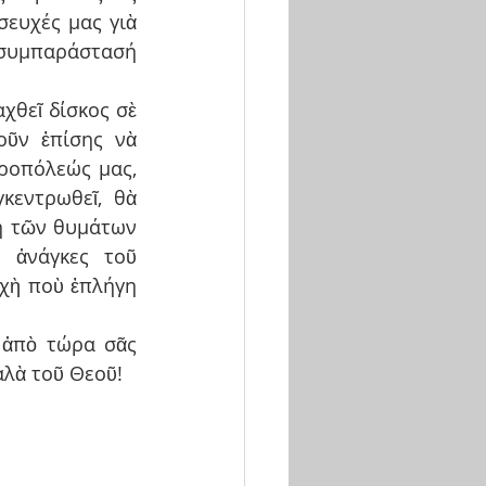
ευχές μας γιὰ 
 συμπαράστασή 
χθεῖ δίσκος σὲ 
ῦν ἐπίσης νὰ 
οπόλεώς μας, 
κεντρωθεῖ, θὰ 
η τῶν θυμάτων 
 ἀνάγκες τοῦ 
χὴ ποὺ ἐπλήγη 
 ἀπὸ τώρα σᾶς 
αλὰ τοῦ Θεοῦ!