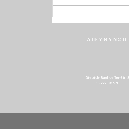
Αρχιμανδρίτου κ.
Βαρθολομαίου, στον
Καθεδρικό Ναό Αγίου Γεωργίου
Στοκχόλμης Σάββατο, 2 Μαΐου
2026 Θα ήθελα, καταρχάς, ν
ΔΙΕΥΘΥΝΣΗ
Dietrich-Bonhoeffer-Str. 
53227 ΒΟΝΝ