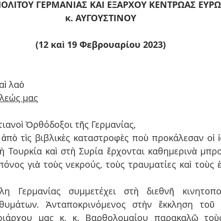
ΛΙΤΟΥ ΓΕΡΜΑΝΙΑΣ ΚΑΙ ΕΞΑΡΧΟΥ ΚΕΝΤΡΩΑΣ ΕΥΡ
κ. ΑΥΓΟΥΣΤΙΝΟΥ
(12 καὶ 19 Φεβρουαρίου 2023)
αὶ λαὸ
λεώς μας
ιανοὶ Ὀρθόδοξοι τῆς Γερμανίας,
ς ἀπὸ τὶς βιβλικὲς καταστροφὲς ποὺ προκάλεσαν οἱ ἰ
ὴ Τουρκία καὶ στὴ Συρία ἔρχονται καθημερινὰ μπρο
πόνος γιὰ τοὺς νεκρούς, τοὺς τραυματίες καὶ τοὺς ἐ
η Γερμανίας συμμετέχει στὴ διεθνῆ κινητοποί
θυμάτων. Ἀνταποκρινόμενος στὴν ἔκκληση τοῦ 
ριάρχου μας κ. κ. Βαρθολομαίου παρακαλῶ τοὺ