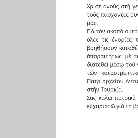
Χριστιανοὺς στὴ γε
τοὺς πάσχοντες συ
μας.
Γιὰ τὸν σκοπὸ αὐτό,
ὅλες τὶς ἐνορίες
βοηθήσουν καταθέτ
ἀπαραιτήτως μὲ τὴ
διατεθεῖ μέσῳ τοῦ
τῶν καταστρεπτικ
Πατριαρχείου Ἀντιο
στὴν Τουρκία.
Σᾶς καλῶ πατρικὰ 
εὐχαριστῶ γιὰ τὴ β