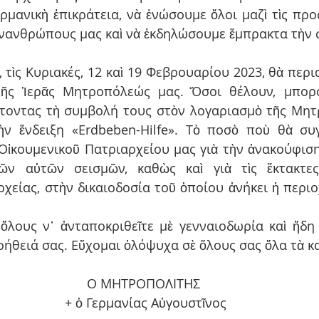
ρμανικὴ ἐπικράτεια, νὰ ἑνώσουμε ὅλοι μαζὶ τὶς προσ
νανθρώπους μας καὶ νὰ ἐκδηλώσουμε ἔμπρακτα τὴν
 τὶς Κυριακές, 12 καὶ 19 Φεβρουαρίου 2023, θὰ περια
 τῆς Ἱερᾶς Μητροπόλεώς μας. Ὅσοι θέλουν, μπορο
οντας τὴ συμβολή τους στὸν λογαριασμὸ τῆς Μητρ
ν ἔνδειξη «Erdbeben-Hilfe». Τὸ ποσὸ ποὺ θὰ συγ
 Οἰκουμενικοῦ Πατριαρχείου μας γιὰ τὴν ἀνακούφισ
ῶν αὐτῶν σεισμῶν, καθὼς καὶ γιὰ τὶς ἔκτακτες
χείας, στὴν δικαιοδοσία τοῦ ὁποίου ἀνήκει ἡ περιο
ὅλους ν᾽ ἀνταποκριθεῖτε μὲ γενναιοδωρία καὶ ἤδη
οήθειά σας. Εὔχομαι ὁλόψυχα σὲ ὅλους σας ὅλα τὰ κ
Ο ΜΗΤΡΟΠΟΛΙΤΗΣ 
+ ὁ Γερμανίας Αὐγουστῖνος