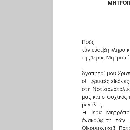
ΜΗΤΡΟΠΟ
Πρὸς
τὸν εὐσεβῆ κλῆρο κ
τῆς Ἱερᾶς Μητροπό
Ἀγαπητοί μου Χριστ
οἱ  φρικτὲς εἰκόνε
στὴ Νοτιοανατολικ
μας καὶ ὁ ψυχικὸς 
μεγάλος.
Ἡ Ἱερὰ Μητρόπολ
ἀνακούφιση τῶν 
Οἰκουμενικοῦ Πατ