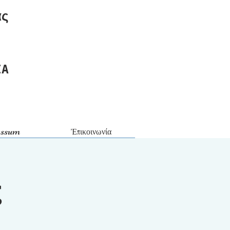
ας
ΙΑ
essum
Ἐπικοινωνία
ς