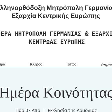
λληνορθόδοξη Μητρόπολη Γερμανί
Εξαρχία Κεντρικής Ευρώπης
ΙΕΡΑ ΜΗΤΡΟΠΟΛΗ ΓΕΡΜΑΝΙΑΣ & ΕΞΑΡΧ
ΚΕΝΤΡΩΑΣ ΕΥΡΩΠΗΣ
ιρα
Κλῆρος
Ἰστός
Impr
Ημέρα Κοινότητα
Παρ 07 Απρ
  |  
Εκκλησία της Αρμονίας