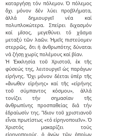
καταργήσῃ τόν πόλεμον. Ὁ πόλεμος 
ὄχι μόνον δέν λύει προβλήματα, 
ἀλλά δημιουργεῖ νέα καί 
πολυπλοκώτερα. Σπείρει διχασμόν 
καί μῖσος, μεγεθύνει τό χάσμα 
μεταξύ τῶν λαῶν. Ἡμεῖς πιστεύομεν 
στερρῶς, ὅτι ἡ ἀνθρωπότης δύναται 
νά ζήσῃ χωρίς πολέμους καί βίαν.
Ἡ Ἐκκλησία τοῦ Χριστοῦ, ἐκ τῆς 
φύσεώς της, λειτουργεῖ ὡς παράγων 
εἰρήνης. Ὄχι μόνον δέεται ὑπέρ τῆς 
«ἄνωθεν εἰρήνης» καί τῆς «εἰρήνης 
τοῦ σύμπαντος κόσμου», ἀλλά 
τονίζει τήν σημασίαν τῆς 
ἀνθρωπίνης προσπαθείας διά τήν 
ἑδραίωσίν της. Ἴδιον τοῦ χριστιανοῦ 
εἶναι πρωτίστως «τό εἰρηνοποιεῖν». Ὁ 
Χριστός μακαρίζει τούς 
εἰρηνοποιούς, ὁ ἀγών τῶν ὁποίων 