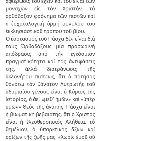
ἀφιέρωσις τοῦ ἔχειν καί τοῦ εἶναι τῶν 
μοναχῶν εἰς τόν Χριστόν, τό 
ὀρθόδοξον φρόνημα τῶν πιστῶν καί 
ἡ ἐσχατολογική ὁρμή συνόλου τοῦ 
ἐκκλησιαστικοῦ τρόπου τοῦ βίου.
Ὁ ἑορτασμός τοῦ Πάσχα δέν εἶναι διά 
τούς Ὀρθοδόξους μία προσωρινή 
ἀπόδρασις ἀπό τήν ἐγκόσμιον 
πραγματικότητα καί τάς ἀντιφάσεις 
της, ἀλλά διατράνωσις τῆς 
ἀκλονήτου πίστεως, ὅτι ὁ πατήσας 
θανάτῳ τόν θάνατον Λυτρωτής τοῦ 
ἀδαμιαίου γένους εἶναι ὁ Κύριος τῆς 
ἱστορίας, ὁ ἀεί «μεθ᾽ ἡμῶν» καί «ὑπέρ 
ὑμῶν» Θεός τῆς ἀγάπης. Πάσχα εἶναι 
ἡ βιωματική βεβαιότης, ὅτι ὁ Χριστός 
εἶναι ἡ ἐλευθεροποιός Ἀλήθεια, τό 
θεμέλιον, ὁ ὑπαρκτικός ἄξων καί 
ὁρίζων τῆς ζωῆς μας. «Χωρίς ἐμοῦ οὐ 