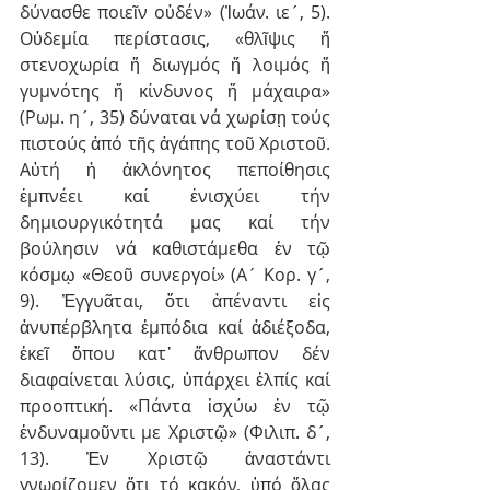
δύνασθε ποιεῖν οὐδέν» (Ἰωάν. ιε´, 5). 
Οὐδεμία περίστασις, «θλῖψις ἤ 
στενοχωρία ἤ διωγμός ἤ λοιμός ἤ 
γυμνότης ἤ κίνδυνος ἤ μάχαιρα» 
(Ρωμ. η´, 35) δύναται νά χωρίσῃ τούς 
πιστούς ἀπό τῆς ἀγάπης τοῦ Χριστοῦ. 
Αὐτή ἡ ἀκλόνητος πεποίθησις 
ἐμπνέει καί ἐνισχύει τήν 
δημιουργικότητά μας καί τήν 
βούλησιν νά καθιστάμεθα ἐν τῷ 
κόσμῳ «Θεοῦ συνεργοί» (Α´ Κορ. γ´, 
9). Ἐγγυᾶται, ὅτι ἀπέναντι εἰς 
ἀνυπέρβλητα ἐμπόδια καί ἀδιέξοδα, 
ἐκεῖ ὅπου κατ᾽ ἄνθρωπον δέν 
διαφαίνεται λύσις, ὑπάρχει ἐλπίς καί 
προοπτική. «Πάντα ἰσχύω ἐν τῷ 
ἐνδυναμοῦντι με Χριστῷ» (Φιλιπ. δ´, 
13). Ἐν Χριστῷ ἀναστάντι 
γνωρίζομεν ὅτι τό κακόν, ὑπό ὅλας 