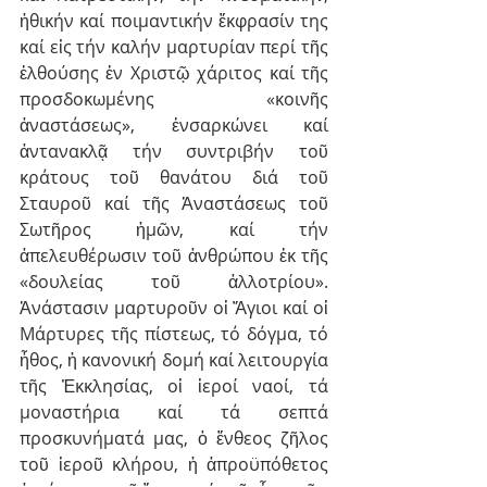
ἠθικήν καί ποιμαντικήν ἔκφρασίν της 
καί εἰς τήν καλήν μαρτυρίαν περί τῆς 
ἐλθούσης ἐν Χριστῷ χάριτος καί τῆς 
προσδοκωμένης «κοινῆς 
ἀναστάσεως», ἐνσαρκώνει καί 
ἀντανακλᾷ τήν συντριβήν τοῦ 
κράτους τοῦ θανάτου διά τοῦ 
Σταυροῦ καί τῆς Ἀναστάσεως τοῦ 
Σωτῆρος ἡμῶν, καί τήν 
ἀπελευθέρωσιν τοῦ ἀνθρώπου ἐκ τῆς 
«δουλείας τοῦ ἀλλοτρίου». 
Ἀνάστασιν μαρτυροῦν οἱ Ἅγιοι καί οἱ 
Μάρτυρες τῆς πίστεως, τό δόγμα, τό 
ἦθος, ἡ κανονική δομή καί λειτουργία 
τῆς Ἐκκλησίας, οἱ ἱεροί ναοί, τά 
μοναστήρια καί τά σεπτά 
προσκυνήματά μας, ὁ ἔνθεος ζῆλος 
τοῦ ἱεροῦ κλήρου, ἡ ἀπροϋπόθετος 