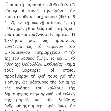
εἶναι ἁπτή παρουσία τοῦ Θεοῦ ἐν τῷ 
κόσμῳ καί εἰκονίζει τήν εἰρήνην τήν 
«πάντα νοῦν ὑπερέχουσαν» (Φιλιπ. δ
´, 7), ἐν τῇ «καινῇ κτίσει», ἐν τῇ 
εὐλογημένῃ Βασιλείᾳ τοῦ Πατρός καί 
τοῦ Υἱοῦ καί τοῦ Ἁγίου Πνεύματος. Ἡ 
Ἐκκλησία μας, ὡς προσφυῶς 
τονίζεται εἰς τό κείμενον τοῦ 
Οἰκουμενικοῦ Πατριαρχείου 
«Ὑπέρ 
τῆς τοῦ κόσμου ζωῆς». Τό κοινωνικό 
ἦθος της Ὀρθοδόξου Ἐκκλησίας
, «τιμᾷ 
τούς μάρτυρες, οἱ ὁποῖοι 
προσέφεραν τή ζωή τους γιά τήν 
εἰρήνην, ὡς μάρτυρες τῆς δύναμης 
τῆς ἀγάπης, τοῦ κάλλους τῆς 
δημιουργίας στήν ἀρχική καί τελική 
της μορφή, καί τῆς ἰδεώδους 
ἀνθρωπίνης συμπεριφορᾶς, ὅπως τήν 