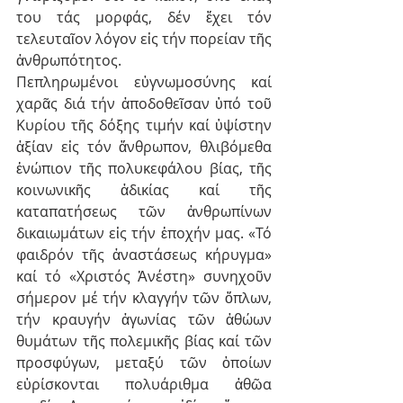
του τάς μορφάς, δέν ἔχει τόν 
τελευταῖον λόγον εἰς τήν πορείαν τῆς 
ἀνθρωπότητος.
Πεπληρωμένοι εὐγνωμοσύνης καί 
χαρᾶς διά τήν ἀποδοθεῖσαν ὑπό τοῦ 
Κυρίου τῆς δόξης τιμήν καί ὑψίστην 
ἀξίαν εἰς τόν ἄνθρωπον, θλιβόμεθα 
ἐνώπιον τῆς πολυκεφάλου βίας, τῆς 
κοινωνικῆς ἀδικίας καί τῆς 
καταπατήσεως τῶν ἀνθρωπίνων 
δικαιωμάτων εἰς τήν ἐποχήν μας. «Τό 
φαιδρόν τῆς ἀναστάσεως κήρυγμα» 
καί τό «Χριστός Ἀνέστη» συνηχοῦν 
σήμερον μέ τήν κλαγγήν τῶν ὅπλων, 
τήν κραυγήν ἀγωνίας τῶν ἀθώων 
θυμάτων τῆς πολεμικῆς βίας καί τῶν 
προσφύγων, μεταξύ τῶν ὁποίων 
εὑρίσκονται πολυάριθμα ἀθῶα 