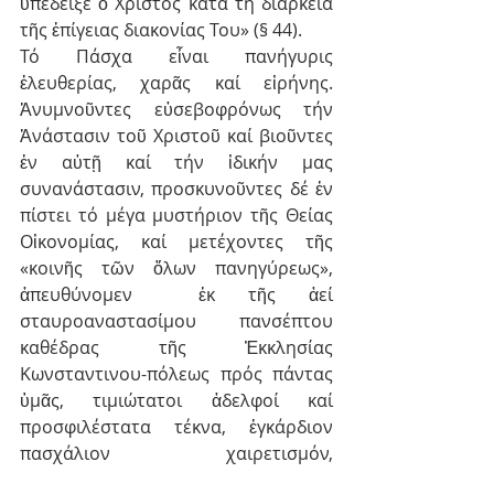
ὑπέδειξε ὁ Χριστός κατά τή διάρκεια 
τῆς ἐπίγειας διακονίας Του» (§ 44).
Τό Πάσχα εἶναι πανήγυρις 
ἐλευθερίας, χαρᾶς καί εἰρήνης. 
Ἀνυμνοῦντες εὐσεβοφρόνως τήν 
Ἀνάστασιν τοῦ Χριστοῦ καί βιοῦντες 
ἐν αὐτῇ καί τήν ἰδικήν μας 
συνανάστασιν, προσκυνοῦντες δέ ἐν 
πίστει τό μέγα μυστήριον τῆς Θείας 
Οἰκονομίας, καί μετέχοντες τῆς 
«κοινῆς τῶν ὅλων πανηγύρεως», 
ἀπευθύνομεν  ἐκ τῆς ἀεί 
σταυροαναστασίμου πανσέπτου 
καθέδρας τῆς Ἐκκλησίας 
Κωνσταντινου-πόλεως πρός πάντας 
ὑμᾶς, τιμιώτατοι ἀδελφοί καί 
προσφιλέστατα τέκνα, ἐγκάρδιον 
πασχάλιον χαιρετισμόν, 
ἐπικαλούμενοι ἐφ᾽ ὑμᾶς τήν χάριν καί 