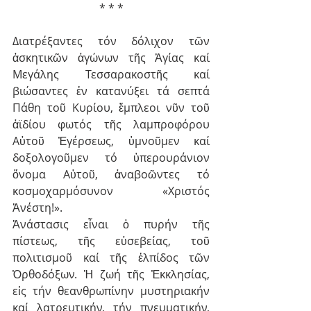
* * *
Διατρέξαντες τόν δόλιχον τῶν 
ἀσκητικῶν ἀγώνων τῆς Ἁγίας καί 
Μεγάλης Τεσσαρακοστῆς καί 
βιώσαντες ἐν κατανύξει τά σεπτά 
Πάθη τοῦ Κυρίου, ἔμπλεοι νῦν τοῦ 
ἀϊδίου φωτός τῆς λαμπροφόρου 
Αὐτοῦ Ἐγέρσεως, ὑμνοῦμεν καί 
δοξολογοῦμεν τό ὑπερουράνιον 
ὄνομα Αὐτοῦ, ἀναβοῶντες τό 
κοσμοχαρμόσυνον «Χριστός 
Ἀνέστη!».
Ἀνάστασις εἶναι ὁ πυρήν τῆς 
πίστεως, τῆς εὐσεβείας, τοῦ 
πολιτισμοῦ καί τῆς ἐλπίδος τῶν 
Ὀρθοδόξων. Ἡ ζωή τῆς Ἐκκλησίας, 
εἰς τήν θεανθρωπίνην μυστηριακήν 
καί λατρευτικήν, τήν πνευματικήν, 