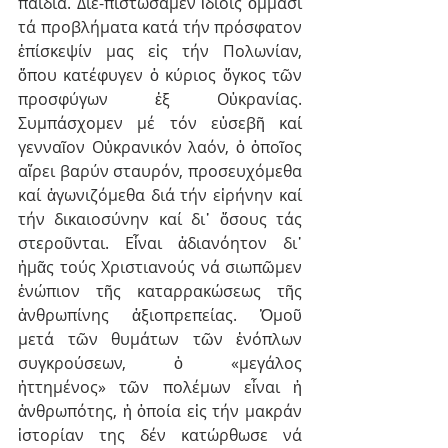
παιδία. Διε-πιστώσαμεν ἰδίοις ὄμμασι 
τά προβλήματα κατά τήν πρόσφατον 
ἐπίσκεψίν μας εἰς τήν Πολωνίαν, 
ὅπου κατέφυγεν ὁ κύριος ὄγκος τῶν 
προσφύγων ἐξ Οὐκρανίας. 
Συμπάσχομεν μέ τόν εὐσεβῆ καί 
γενναῖον Οὐκρανικόν λαόν, ὁ ὁποῖος 
αἴρει βαρύν σταυρόν, προσευχόμεθα 
καί ἀγωνιζόμεθα διά τήν εἰρήνην καί 
τήν δικαιοσύνην καί δι᾽ ὅσους τάς 
στεροῦνται. Εἶναι ἀδιανόητον δι᾽ 
ἡμᾶς τούς Χριστιανούς νά σιωπῶμεν 
ἐνώπιον τῆς καταρρακώσεως τῆς 
ἀνθρωπίνης ἀξιοπρεπείας. Ὁμοῦ 
μετά τῶν θυμάτων τῶν ἐνόπλων 
συγκρούσεων, ὁ «μεγάλος 
ἡττημένος» τῶν πολέμων εἶναι ἡ 
ἀνθρωπότης, ἡ ὁποία εἰς τήν μακράν 
ἱστορίαν της δέν κατώρθωσε νά 