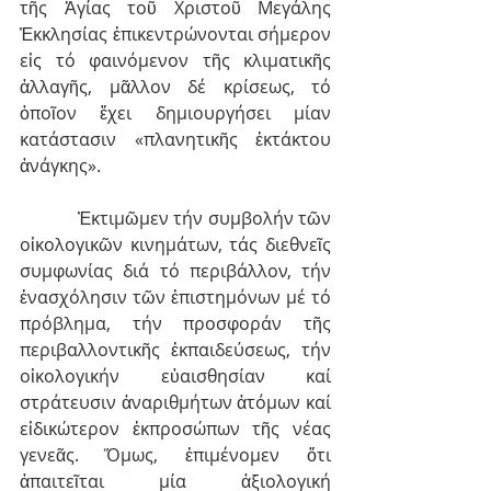
τῆς Ἁγίας τοῦ Χριστοῦ Μεγάλης 
Ἐκκλησίας ἐπικεντρώνονται σήμερον 
εἰς τό φαινόμενον τῆς κλιματικῆς 
ἀλλαγῆς, μᾶλλον δέ κρίσεως, τό 
ὁποῖον ἔχει δημι­ουργήσει μίαν 
κατάστασιν «πλανητικῆς ἐκτάκτου 
ἀνάγκης».
            Ἐκτιμῶμεν τήν συμβολήν τῶν 
οἰκολογικῶν κινημάτων, τάς διεθνεῖς 
συμφω­νίας διά τό περιβάλλον, τήν 
ἐνασχόλησιν τῶν ἐπιστημόνων μέ τό 
πρόβλημα, τήν προσφοράν τῆς 
περιβαλλοντικῆς ἐκπαιδεύσεως, τήν 
οἰκολογικήν εὐαισθησίαν καί 
στράτευσιν ἀναριθμήτων ἀτόμων καί 
εἰδικώτερον ἐκπροσώπων τῆς νέας 
γενεᾶς. Ὅμως, ἐπιμένομεν ὅτι 
ἀπαιτεῖται μία ἀξιολογική 