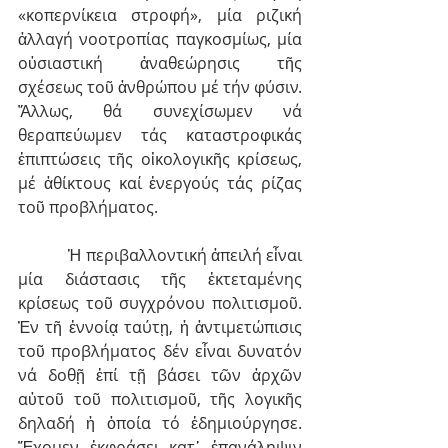
«κοπερνίκεια στροφή», μία ριζική 
ἀλλαγή νοοτροπίας παγκοσμίως, μία 
οὐσιαστική ἀναθεώρησις τῆς 
σχέσεως τοῦ ἀνθρώπου μέ τήν φύσιν. 
Ἄλλως, θά συνεχίσωμεν νά 
θεραπεύωμεν τάς καταστρο­φικάς 
ἐπιπτώσεις τῆς οἰκολογικῆς κρίσεως, 
μέ ἀθίκτους καί ἐνεργούς τάς ρίζας 
τοῦ προβλήματος.
            Ἡ περιβαλλοντική ἀπειλή εἶναι 
μία διάστασις τῆς ἐκτεταμένης 
κρίσεως τοῦ συγχρόνου πολιτισμοῦ. 
Ἐν τῆ ἐννοίᾳ ταύτῃ, ἡ ἀντιμετώπισις 
τοῦ προβλήματος δέν εἶναι δυνατόν 
νά δοθῇ ἐπί τῇ βάσει τῶν ἀρχῶν 
αὐτοῦ τοῦ πολιτισμοῦ, τῆς λογικῆς 
δηλαδή ἡ ὁποία τό ἐδημιούργησε. 
Ἔχομεν ἐκφράσει κατ᾿ ἐπανάληψιν 