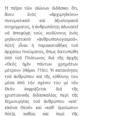
Ἡ πεῖρα τῶν αἰώνων διδάσκει ὅτι, 
ἄνευ ἑνός «ἀρχιμηδείου» 
πνευματικοῦ καί ἀξιολογικοῦ 
στηρίγματος, ἡ ἀνθρωπότης ἀδυνατεῖ 
νά ἀποφύγῃ τούς κινδύνους ἑνός 
μηδενιστικοῦ «ἀνθρωπολογισμοῦ». 
Αὐτή εἶναι ἡ παρακαταθήκη τοῦ 
ἀρχαίου πνεύματος, ὅπως διετυπώθη 
ὑπό τοῦ Πλάτωνος διά τῆς ἀρχῆς 
«Θεός ἡμῖν πάντων χρημάτων 
μέτρον» (
Νόμοι 
716c). Ἡ κατανόησις 
τοῦ ἀνθρώπου καί τῆς εὐθύνης του 
μέσα ἀπό τήν σχέσιν του μέ τόν 
Θεόν ἐκφράζεται διά τῆς 
χριστιανικῆς διδασκαλίας περί τῆς 
δημιουργίας τοῦ ἀνθρώπου «κατ᾿ 
εἰκόνα Θεοῦ» καί «καθ᾿ ὁμοίωσιν» 
Αὐτῷ, καθώς καί περί τῆς 