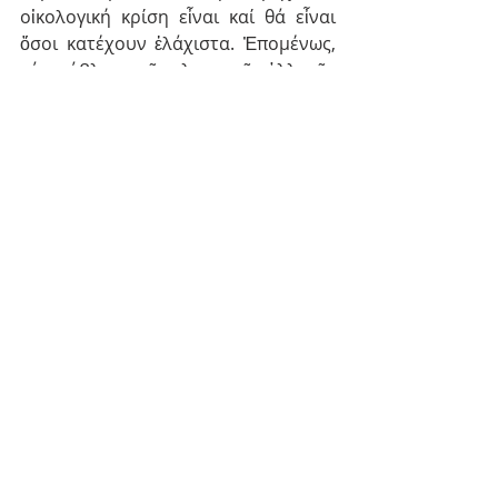
οἰκολογική κρίση εἶναι καί θά εἶναι 
ὅσοι κατέχουν ἐλάχιστα. Ἐπομένως, 
τό πρόβλημα τῆς κλιματικῆς ἀλλαγῆς 
ἀποτελεῖ καί ζήτημα κοινωνικῆς 
πρόνοιας καί κοινωνικῆς 
δικαιοσύνης» (§ 76).
Περαίνοντες τόν λόγον, εὐχόμεθα 
πρός ὑμᾶς, τιμιώτατοι ἀδελφοί καί 
προσφιλέστατα τέκνα, πλήρη θείων 
εὐλογιῶν καί καλλίκαρπον τόν νέον 
ἐκκλη­σιαστικόν ἐνιαυτόν, 
ἐπικαλούμενοι ἐπί πάντας ὑμᾶς, 
μεσιτείᾳ τῆς Παναγίας τῆς Παμ­
μακαρίστου, τήν θαυμαστήν καί 
θαυματουργόν εἰκόνα τῆς ὁποίας 
τιμῶμεν σήμε­ρον ἑορτίως καί 
ταπεινοφρόνως κατασπαζόμεθα, τήν 
ζωήρυτον χάριν καί τό ἀμέτρητον 