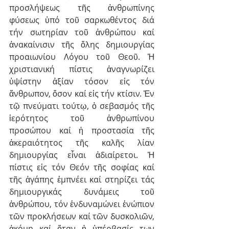
προσλήψεως τῆς ἀνθρωπίνης 
φύσεως ὑπό τοῦ σαρκωθέντος διά 
τήν σωτηρίαν τοῦ ἀνθρώπου καί 
ἀνακαίνισιν τῆς ὅλης δημιουργίας 
προαιωνίου Λόγου τοῦ Θεοῦ. Ἡ 
χριστιανική πίστις ἀναγνωρίζει 
ὑψίστην ἀξίαν τόσον εἰς τόν 
ἄνθρωπον, ὅσον καί εἰς τήν κτίσιν. Ἐν 
τῷ πνεύματι τούτῳ, ὁ σεβασμός τῆς 
ἱερότητος τοῦ ἀνθρωπίνου 
προσώπου καί ἡ προστασία τῆς 
ἀκεραιότητος τῆς καλῆς λίαν 
δημιουργίας εἶναι ἀδιαίρετοι. Ἡ 
πίστις εἰς τόν Θεόν τῆς σοφίας καί 
τῆς ἀγάπης ἐμπνέει καί στηρίζει τάς 
δημιουργικάς δυνάμεις τοῦ 
ἀνθρώπου, τόν ἐνδυναμώνει ἐνώπιον 
τῶν προκλήσεων καί τῶν δυσκολιῶν, 
ἀκόμη καί ὅταν ἡ ὑπέρβασίς των 