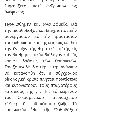
ἐμφανίζεται κατ᾿ ἄνθρωπον ὡς 
ἀνέφικτος.
Ἠγωνίσθημεν καί ἀγωνιζόμεθα διά 
τήν διορθόδοξον καί διαχριστιανικήν 
συνεργασίαν διά τήν προστασίαν 
τοῦ ἀνθρώπου καί τῆς κτίσεως καί διά 
τήν ἔνταξιν τῆς θεματικῆς αὐτῆς εἰς 
τόν διαθρησκειακόν διάλογον καί τάς 
κοινάς δράσεις τῶν θρησκειῶν. 
Τονίζομεν δέ ἰδιαιτέρως τήν ἀνάγκην 
νά κατανοηθῇ ὅτι ἡ σύγχρονος 
οἰκολογική κρίσις πλήττει πρωτίστως 
καί ἐντονώτερον τούς πτωχοτέρους 
κατοίκους τῆς γῆς. Εἰς τό κείμενον 
τοῦ Οἰκουμενικοῦ Πατριαρχείου 
«῾Ὑπέρ τῆς τοῦ κόσμου ζωῆς᾽. Τό 
κοινωνικόν ἦθος τῆς Ὀρθοδόξου 