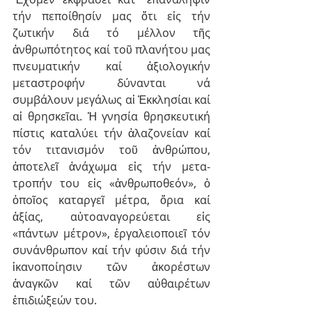
τήν πεποί­θησίν μας ὅτι εἰς τήν 
ζωτικήν διά τό μέλλον τῆς 
ἀνθρωπότητος καί τοῦ πλανήτου μας 
πνευματικήν καί ἀξιολογικήν 
μεταστροφήν δύνανται νά 
συμβάλουν μεγάλως αἱ Ἐκκλησίαι καί 
αἱ θρησκεῖαι. Ἡ γνησία θρησκευτική 
πίστις καταλύει τήν ἀλαζο­νείαν καί 
τόν τιτανισμόν τοῦ ἀνθρώπου, 
ἀποτελεῖ ἀνάχωμα εἰς τήν μετα­
τροπήν του εἰς «ἀνθρωποθεόν», ὁ 
ὁποῖος καταργεῖ μέτρα, ὅρια καί 
ἀξίας, αὐτοανα­γορεύεται εἰς 
«πάντων μέτρον», ἐργαλειοποιεῖ τόν 
συνάνθρωπον καί τήν φύσιν διά τήν 
ἱκανο­ποίησιν τῶν ἀκορέστων 
ἀναγκῶν καί τῶν αὐθαιρέτων 
ἐπιδιώξεών του.