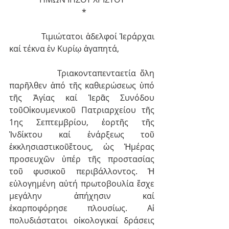
 *
            Τιμιώτατοι ἀδελφοί Ἱεράρχαι 
καί τέκνα ἐν Κυρίῳ ἀγαπητά,
            Τριακονταπενταετία ὅλη 
παρῆλθεν ἀπό τῆς καθιερώσεως ὑπό 
τῆς Ἁγίας καί Ἱερᾶς Συνόδου 
τοῦΟἰκουμενικοῦ Πατριαρχείου τῆς 
1ης Σεπτεμβρίου, ἑορτῆς τῆς 
Ἰνδίκτου καί ἐνάρξεως τοῦ 
ἐκκλησιαστικοῦἔτους, ὡς Ἡμέρας 
προσευχῶν ὑπέρ τῆς προστασίας 
τοῦ φυσικοῦ περιβάλλοντος. Ἡ 
εὐλογημένη αὐτή πρωτοβουλία ἔσχε 
μεγάλην ἀπήχησιν καί 
ἐκαρποφόρησε πλουσίως. Αἱ 
πολυδιάστατοι οἰκολογικαί δράσεις 