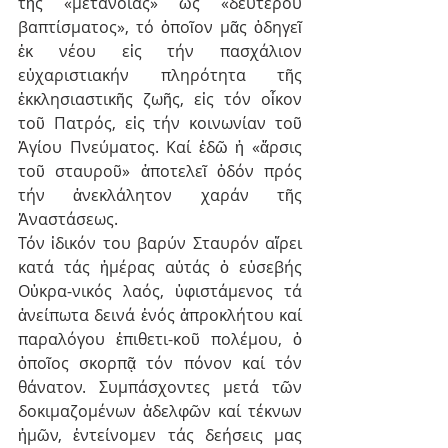
τῆς «μετανοίας» ὡς «δευτέρου 
βαπτίσματος», τό ὁποῖον μᾶς ὁδηγεῖ 
ἐκ νέου εἰς τήν πασχάλιον 
εὐχαριστιακήν πληρότητα τῆς 
ἐκκλησιαστικῆς ζωῆς, εἰς τόν οἶκον 
τοῦ Πατρός, εἰς τήν κοινωνίαν τοῦ 
Ἁγίου Πνεύματος. Καί ἐδῶ ἡ «ἄρσις 
τοῦ σταυροῦ» ἀποτελεῖ ὁδόν πρός 
τήν ἀνεκλάλητον χαράν τῆς 
Ἀναστάσεως.
Τόν ἰδικόν του βαρύν Σταυρόν αἴρει 
κατά τάς ἡμέρας αὐτάς ὁ εὐσεβής 
Οὐκρα-νικός λαός, ὑφιστάμενος τά 
ἀνείπωτα δεινά ἑνός ἀπροκλήτου καί 
παραλόγου ἐπιθετι-κοῦ πολέμου, ὁ 
ὁποῖος σκορπᾷ τόν πόνον καί τόν 
θάνατον. Συμπάσχοντες μετά τῶν 
δοκιμαζομένων ἀδελφῶν καί τέκνων 
ἡμῶν, ἐντείνομεν τάς δεήσεις μας 