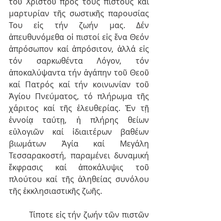
τοῦ Χριστοῦ πρός τούς πιστούς καί 
μαρτυρίαν τῆς σωστικῆς παρουσίας 
Του εἰς τήν ζωήν μας. Δέν 
ἀπευθυνόμεθα οἱ πιστοί εἰς ἕνα Θεόν 
ἀπρόσωπον καί ἀπρόσιτον, ἀλλά εἰς 
τόν σαρκωθέντα Λόγον, τόν 
ἀποκαλύψαντα τήν ἀγάπην τοῦ Θεοῦ 
καί Πατρός καί τήν κοινωνίαν τοῦ 
Ἁγίου Πνεύματος, τό πλήρωμα τῆς 
χάριτος καί τῆς ἐλευθερίας. Ἐν τῇ 
ἐννοίᾳ ταύτῃ, ἡ πλήρης θείων 
εὐλογιῶν καί ἰδιαιτέρων βαθέων 
βιωμάτων Ἁγία καί Μεγάλη 
Τεσσαρακοστή, παραμένει δυναμική 
ἔκφρασις καί ἀποκάλυψις τοῦ 
πλούτου καί τῆς ἀληθείας συνόλου 
τῆς ἐκκλησιαστικῆς ζωῆς. 
         Τίποτε εἰς τήν ζωήν τῶν πιστῶν 