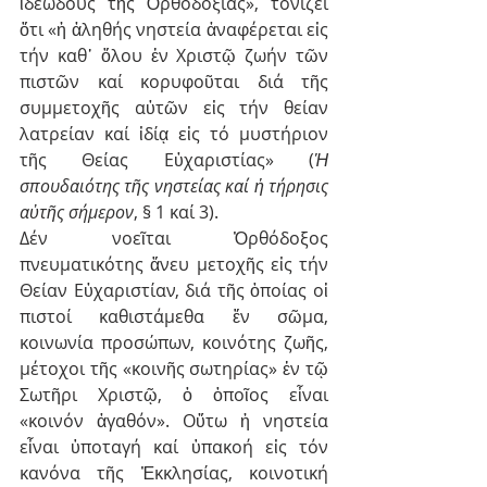
ἰδεώδους τῆς Ὀρθοδοξίας», τονίζει 
ὅτι «ἡ ἀληθής νηστεία ἀναφέρεται εἰς 
τήν καθ᾿ ὅλου ἐν Χριστῷ ζωήν τῶν 
πιστῶν καί κορυφοῦται διά τῆς 
συμμετοχῆς αὐτῶν εἰς τήν θείαν 
λατρείαν καί ἰδίᾳ εἰς τό μυστήριον 
τῆς Θείας Εὐχαριστίας» (
Ἡ 
σπουδαιότης τῆς νηστείας καί ἡ τήρησις 
αὐτῆς σήμερον
, § 1 καί 3).
Δέν νοεῖται Ὀρθόδοξος 
πνευματικότης ἄνευ μετοχῆς εἰς τήν 
Θείαν Εὐχαριστίαν, διά τῆς ὁποίας οἱ 
πιστοί καθιστάμεθα ἕν σῶμα, 
κοινωνία προσώπων, κοινότης ζωῆς, 
μέτοχοι τῆς «κοινῆς σωτηρίας» ἐν τῷ 
Σωτῆρι Χριστῷ, ὁ ὁποῖος εἶναι 
«κοινόν ἀγαθόν». Οὕτω ἡ νηστεία 
εἶναι ὑποταγή καί ὑπακοή εἰς τόν 
κανόνα τῆς Ἐκκλησίας, κοινοτική 