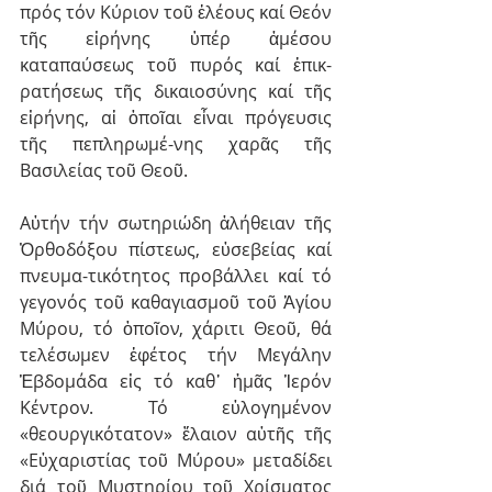
πρός τόν Κύριον τοῦ ἐλέους καί Θεόν 
τῆς εἰρήνης ὑπέρ ἀμέσου 
καταπαύσεως τοῦ πυρός καί ἐπικ-
ρατήσεως τῆς δικαιοσύνης καί τῆς 
εἰρήνης, αἱ ὁποῖαι εἶναι πρόγευσις 
τῆς πεπληρωμέ-νης χαρᾶς τῆς 
Βασιλείας τοῦ Θεοῦ.
Αὐτήν τήν σωτηριώδη ἀλήθειαν τῆς 
Ὀρθοδόξου πίστεως, εὐσεβείας καί 
πνευμα-τικότητος προβάλλει καί τό 
γεγονός τοῦ καθαγιασμοῦ τοῦ Ἁγίου 
Μύρου, τό ὁποῖον, χάριτι Θεοῦ, θά 
τελέσωμεν ἐφέτος τήν Μεγάλην 
Ἑβδομάδα εἰς τό καθ᾿ ἡμᾶς Ἱερόν 
Κέντρον. Τό εὐλογημένον 
«θεουργικότατον» ἔλαιον αὐτῆς τῆς 
«Εὐχαριστίας τοῦ Μύρου» μεταδίδει 
διά τοῦ Μυστηρίου τοῦ Χρίσματος 