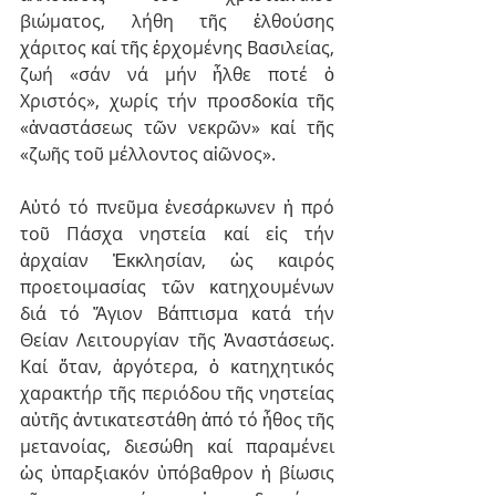
βιώματος, λήθη τῆς ἐλθούσης 
χάριτος καί τῆς ἐρχομένης Βασιλείας, 
ζωή «σάν νά μήν ἦλθε ποτέ ὁ 
Χριστός», χωρίς τήν προσδοκία τῆς 
«ἀναστάσεως τῶν νεκρῶν» καί τῆς 
«ζωῆς τοῦ μέλλοντος αἰῶνος».
Αὐτό τό πνεῦμα ἐνεσάρκωνεν ἡ πρό 
τοῦ Πάσχα νηστεία καί εἰς τήν 
ἀρχαίαν Ἐκκλησίαν, ὡς καιρός 
προετοιμασίας τῶν κατηχουμένων 
διά τό Ἅγιον Βάπτισμα κατά τήν 
Θείαν Λειτουργίαν τῆς Ἀναστάσεως. 
Καί ὅταν, ἀργότερα, ὁ κατηχητικός 
χαρακτήρ τῆς περιόδου τῆς νηστείας 
αὐτῆς ἀντικατεστάθη ἀπό τό ἦθος τῆς 
μετανοίας, διεσώθη καί παραμένει 
ὡς ὑπαρξιακόν ὑπόβαθρον ἡ βίωσις 