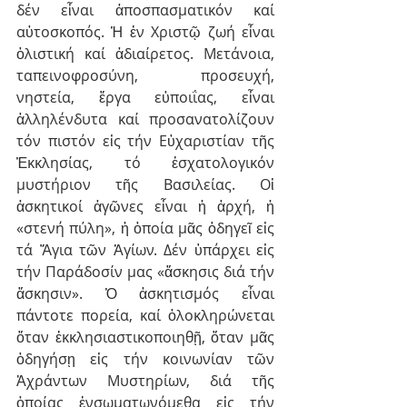
δέν εἶναι ἀποσπασματικόν καί 
αὐτοσκοπός. Ἡ ἐν Χριστῷ ζωή εἶναι 
ὁλιστική καί ἀδιαίρετος. Μετάνοια, 
ταπεινοφροσύνη, προσευχή, 
νηστεία, ἔργα εὐποιΐας, εἶναι 
ἀλληλένδυτα καί προσανατολίζουν 
τόν πιστόν εἰς τήν Εὐχαριστίαν τῆς 
Ἐκκλησίας, τό ἐσχατολογικόν 
μυστήριον τῆς Βασιλείας. Οἱ 
ἀσκητικοί ἀγῶνες εἶναι ἡ ἀρχή, ἡ 
«στενή πύλη», ἡ ὁποία μᾶς ὁδηγεῖ εἰς 
τά Ἅγια τῶν Ἁγίων. Δέν ὑπάρχει εἰς 
τήν Παράδοσίν μας «ἄσκησις διά τήν 
ἄσκησιν». Ὁ ἀσκητισμός εἶναι 
πάντοτε πορεία, καί ὁλοκληρώνεται 
ὅταν ἐκκλησιαστικοποιηθῇ, ὅταν μᾶς 
ὁδηγήσῃ εἰς τήν κοινωνίαν τῶν 
Ἀχράντων Μυστηρίων, διά τῆς 
ὁποίας ἐνσωματωνόμεθα εἰς τήν 