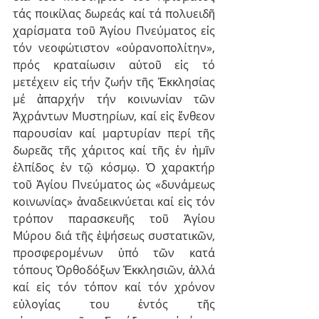
τάς ποικίλας δωρεάς καί τά πολυειδῆ 
χαρίσματα τοῦ Ἁγίου Πνεύματος εἰς 
τόν νεοφώτιστον «οὐρανοπολίτην», 
πρός κραταίωσιν αὐτοῦ εἰς τό 
μετέχειν εἰς τήν ζωήν τῆς Ἐκκλησίας 
μέ ἀπαρχήν τήν κοινωνίαν τῶν 
Ἀχράντων Μυστηρίων, καί εἰς ἔνθεον 
παρουσίαν καί μαρτυρίαν περί τῆς 
δωρεᾶς τῆς χάριτος καί τῆς ἐν ἡμῖν 
ἐλπίδος ἐν τῷ κόσμῳ. Ὁ χαρακτήρ 
τοῦ Ἁγίου Πνεύματος ὡς «δυνάμεως 
κοινωνίας» ἀναδεικνύεται καί εἰς τόν 
τρόπον παρασκευῆς τοῦ Ἁγίου 
Μύρου διά τῆς ἐψήσεως συστατικῶν, 
προσφερομένων ὑπό τῶν κατά 
τόπους Ὀρθοδόξων Ἐκκλησιῶν, ἀλλά 
καί εἰς τόν τόπον καί τόν χρόνον 
εὐλογίας του ἐντός τῆς 