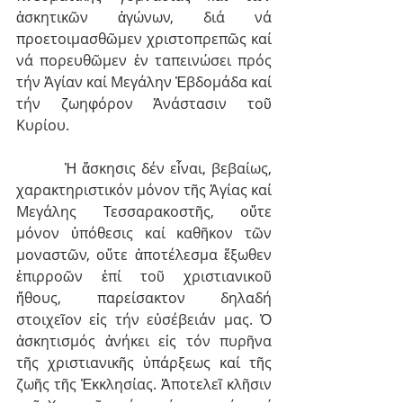
ἀσκητικῶν ἀγώνων, διά νά 
προετοιμασθῶμεν χριστοπρεπῶς καί 
νά πορευθῶμεν ἐν ταπεινώσει πρός 
τήν Ἁγίαν καί Μεγάλην Ἑβδομάδα καί 
τήν ζωηφόρον Ἀνάστασιν τοῦ 
Κυρίου.
         Ἡ ἄσκησις δέν εἶναι, βεβαίως, 
χαρακτηριστικόν μόνον τῆς Ἁγίας καί 
Μεγάλης Τεσσαρακοστῆς, οὔτε 
μόνον ὑπόθεσις καί καθῆκον τῶν 
μοναστῶν, οὔτε ἀποτέλεσμα ἔξωθεν 
ἐπιρροῶν ἐπί τοῦ χριστιανικοῦ 
ἤθους, παρείσακτον δηλαδή 
στοιχεῖον εἰς τήν εὐσέβειάν μας. Ὁ 
ἀσκητισμός ἀνήκει εἰς τόν πυρῆνα 
τῆς χριστιανικῆς ὑπάρξεως καί τῆς 
ζωῆς τῆς Ἐκκλησίας. Ἀποτελεῖ κλῆσιν 