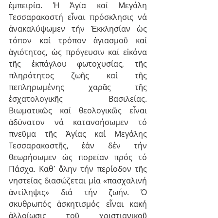
ἐμπειρία. Ἡ Ἁγία καί Μεγάλη 
Τεσσαρακοστή εἶναι πρόσκλησις νά 
ἀνακαλύψωμεν τήν Ἐκκλησίαν ὡς 
τόπον καί τρόπον ἁγιασμοῦ καί 
ἁγιότητος, ὡς πρόγευσιν καί εἰκόνα 
τῆς ἐκπάγλου φωτοχυσίας, τῆς 
πληρότητος ζωῆς καί τῆς 
πεπληρωμένης χαρᾶς τῆς 
ἐσχατολογικῆς Βασιλείας. 
Βιωματικῶς καί θεολογικῶς εἶναι 
ἀδύνατον νά κατανοήσωμεν τό 
πνεῦμα τῆς Ἁγίας καί Μεγάλης 
Τεσσαρακοστῆς, ἐάν δέν τήν 
θεωρήσωμεν ὡς πορείαν πρός τό 
Πάσχα. Καθ᾽ ὅλην τήν περίοδον τῆς 
νηστείας διασώζεται μία «πασχαλινή 
ἀντίληψις» διά τήν ζωήν. Ὁ 
σκυθρωπός ἀσκητισμός εἶναι κακή 
ἀλλοίωσις τοῦ χριστιανικοῦ 