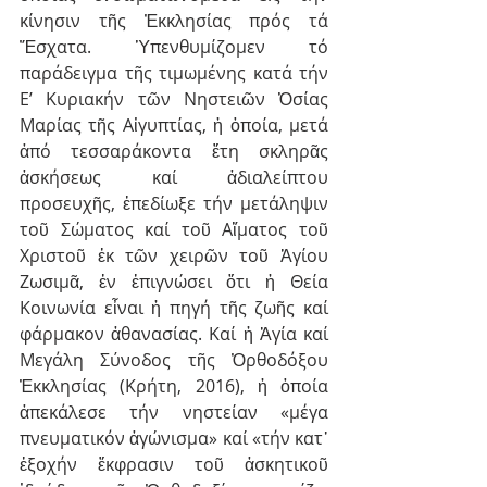
κίνησιν τῆς Ἐκκλησίας πρός τά 
Ἔσχατα. Ὑπενθυμίζομεν τό 
παράδειγμα τῆς τιμωμένης κατά τήν 
Ε’ Κυριακήν τῶν Νηστειῶν Ὁσίας 
Μαρίας τῆς Αἰγυπτίας, ἡ ὁποία, μετά 
ἀπό τεσσαράκοντα ἔτη σκληρᾶς 
ἀσκήσεως καί ἀδιαλείπτου 
προσευχῆς, ἐπεδίωξε τήν μετάληψιν 
τοῦ Σώματος καί τοῦ Αἵματος τοῦ 
Χριστοῦ ἐκ τῶν χειρῶν τοῦ Ἁγίου 
Ζωσιμᾶ, ἐν ἐπιγνώσει ὅτι ἡ Θεία 
Κοινωνία εἶναι ἡ πηγή τῆς ζωῆς καί 
φάρμακον ἀθανασίας. Καί ἡ Ἁγία καί 
Μεγάλη Σύνοδος τῆς Ὀρθοδόξου 
Ἐκκλησίας (Κρήτη, 2016), ἡ ὁποία 
ἀπεκάλεσε τήν νηστείαν «μέγα 
πνευματικόν ἀγώνισμα» καί «τήν κατ᾿ 
ἐξοχήν ἔκφρασιν τοῦ ἀσκητικοῦ 