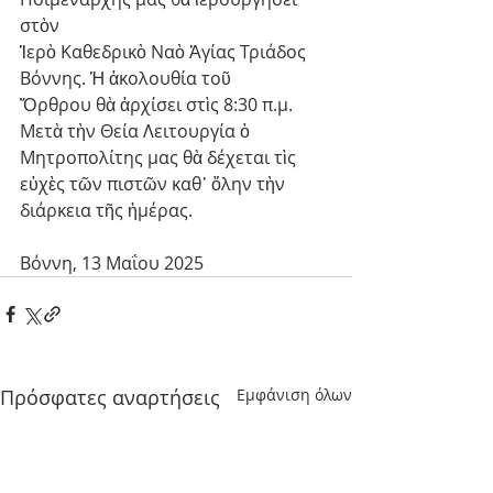
στὸν
Ἱερὸ Καθεδρικὸ Ναὸ Ἁγίας Τριάδος 
Βόννης. Ἡ ἀκολουθία τοῦ
Ὄρθρου θὰ ἀρχίσει στὶς 8:30 π.μ. 
Μετὰ τὴν Θεία Λειτουργία ὁ
Μητροπολίτης μας θὰ δέχεται τὶς 
εὐχὲς τῶν πιστῶν καθ᾽ ὅλην τὴν
διάρκεια τῆς ἡμέρας.
Βόννη, 13 Μαΐου 2025
Πρόσφατες αναρτήσεις
Εμφάνιση όλων